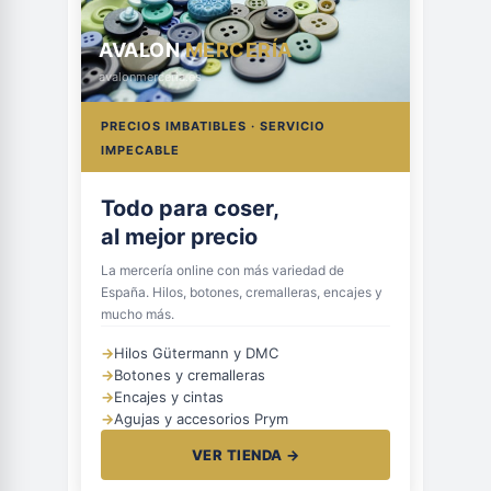
AVALON
MERCERÍA
avalonmerceria.es
PRECIOS IMBATIBLES · SERVICIO
IMPECABLE
Todo para coser,
al mejor precio
La mercería online con más variedad de
España. Hilos, botones, cremalleras, encajes y
mucho más.
→
Hilos Gütermann y DMC
→
Botones y cremalleras
→
Encajes y cintas
→
Agujas y accesorios Prym
VER TIENDA →