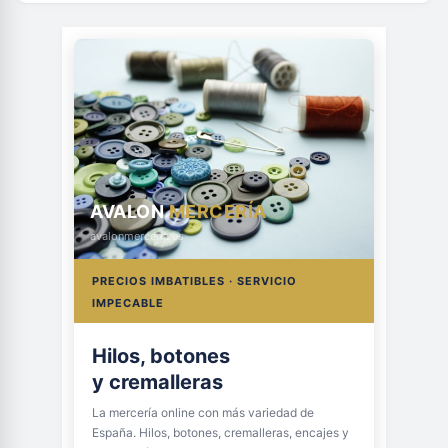
AVALON
MERCERÍA
avalonmerceria.es
PRECIOS IMBATIBLES · SERVICIO
IMPECABLE
Hilos, botones
y cremalleras
La mercería online con más variedad de
España. Hilos, botones, cremalleras, encajes y