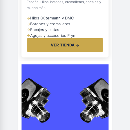
España. Hilos, botones, cremalleras, encajes y
mucho más.
→
Hilos Gütermann y DMC
→
Botones y cremalleras
→
Encajes y cintas
→
Agujas y accesorios Prym
VER TIENDA →