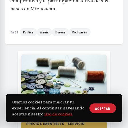
compromiso y la participación activa de sus
bases en Michoacán.
Política
Alanís
Morena
Michoacán
TAGS
Usamos cookies para mejorar tu
AVALON
MERCERÍA
experiencia. Al continuar navegando,
ACEPTAR
avalonmerceria.es
aceptás nuestro
uso de cookies
.
PRECIOS IMBATIBLES · SERVICIO