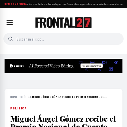
Más de mil personas del sur de la ciudad dialogan con César Jáuregui sobre necesidades comunitarias
EN TENDENCIA
·
UNAM
HOME
›
POLÍTICA
›
MIGUEL ÁNGEL GÓMEZ RECIBE EL PREMIO NACIONAL DE...
POLÍTICA
Miguel Ángel Gómez recibe el
Premio Nacional de Cuento