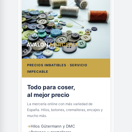
AVALON
MERCERÍA
avalonmerceria.es
PRECIOS IMBATIBLES · SERVICIO
IMPECABLE
Todo para coser,
al mejor precio
La mercería online con más variedad de
España. Hilos, botones, cremalleras, encajes y
mucho más.
→
Hilos Gütermann y DMC
→
Botones y cremalleras