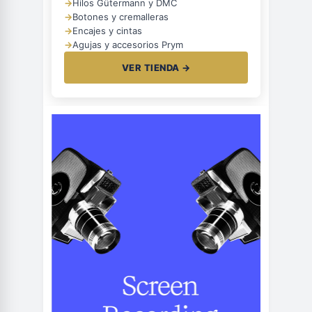
→
Hilos Gütermann y DMC
→
Botones y cremalleras
→
Encajes y cintas
→
Agujas y accesorios Prym
VER TIENDA →