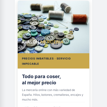
AVALON
MERCERÍA
avalonmerceria.es
PRECIOS IMBATIBLES · SERVICIO
IMPECABLE
Todo para coser,
al mejor precio
La mercería online con más variedad de
España. Hilos, botones, cremalleras, encajes y
mucho más.