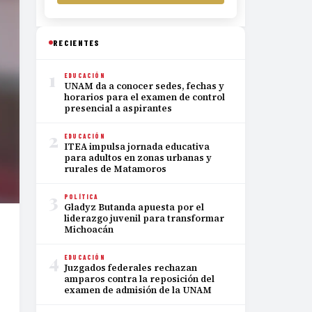
RECIENTES
1
EDUCACIÓN
UNAM da a conocer sedes, fechas y
horarios para el examen de control
presencial a aspirantes
2
EDUCACIÓN
ITEA impulsa jornada educativa
para adultos en zonas urbanas y
rurales de Matamoros
3
POLÍTICA
Gladyz Butanda apuesta por el
liderazgo juvenil para transformar
Michoacán
4
EDUCACIÓN
Juzgados federales rechazan
amparos contra la reposición del
examen de admisión de la UNAM