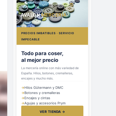
AVALON
MERCERÍA
avalonmerceria.es
PRECIOS IMBATIBLES · SERVICIO
IMPECABLE
Hilos, botones
y cremalleras
La mercería online con más variedad de
España. Hilos, botones, cremalleras,
encajes y mucho más.
→
Hilos Gütermann y DMC
→
Botones y cremalleras
→
Encajes y cintas
→
Agujas y accesorios Prym
VER TIENDA →