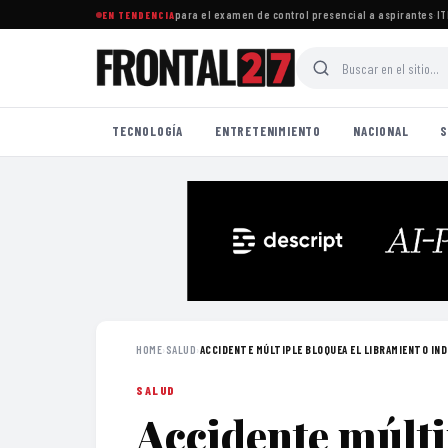
nocer sedes, fechas y horarios para el examen de control presencial a aspirantes
·
ITEA 
EN TENDENCIA
TECNOLOGÍA
ENTRETENIMIENTO
NACIONAL
S
HOME
›
SALUD
›
ACCIDENTE MÚLTIPLE BLOQUEA EL LIBRAMIENTO INDE
SALUD
Accidente múlti