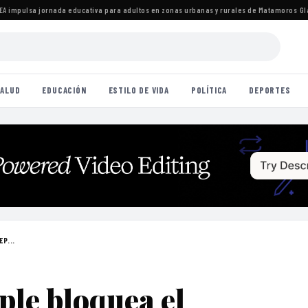
impulsa jornada educativa para adultos en zonas urbanas y rurales de Matamoros
·
Glady
ALUD
EDUCACIÓN
ESTILO DE VIDA
POLÍTICA
DEPORTES
P...
ple bloquea el