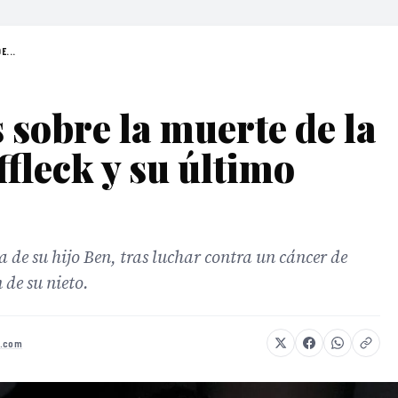
E...
 sobre la muerte de la
fleck y su último
sa de su hijo Ben, tras luchar contra un cáncer de
 de su nieto.
a.com