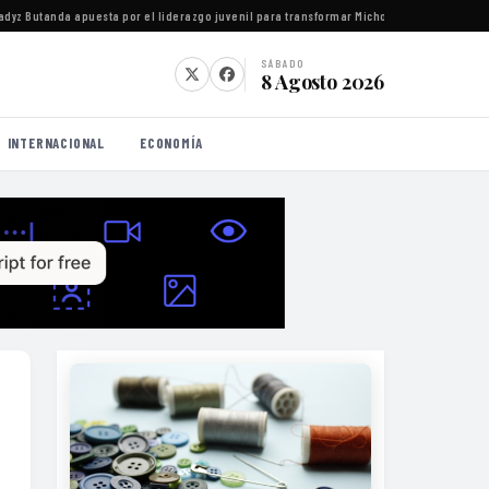
z Butanda apuesta por el liderazgo juvenil para transformar Michoacán
·
Juzgados feder
SÁBADO
8 Agosto 2026
INTERNACIONAL
ECONOMÍA