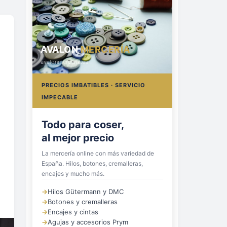
AVALON
MERCERÍA
avalonmerceria.es
PRECIOS IMBATIBLES · SERVICIO
IMPECABLE
Todo para coser,
al mejor precio
La mercería online con más variedad de
España. Hilos, botones, cremalleras,
encajes y mucho más.
→
Hilos Gütermann y DMC
→
Botones y cremalleras
→
Encajes y cintas
→
Agujas y accesorios Prym