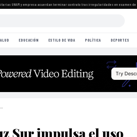
ias
·
UNAM y empresa acuerdan terminar contrato tras irregularidades en examen de adm
ALUD
EDUCACIÓN
ESTILO DE VIDA
POLÍTICA
DEPORTES
..
z Sur impulsa el uso