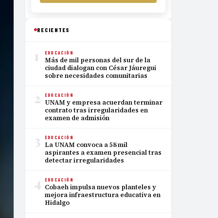
RECIENTES
1
EDUCACIÓN
Más de mil personas del sur de la
ciudad dialogan con César Jáuregui
sobre necesidades comunitarias
2
EDUCACIÓN
UNAM y empresa acuerdan terminar
contrato tras irregularidades en
examen de admisión
3
EDUCACIÓN
La UNAM convoca a 58 mil
aspirantes a examen presencial tras
detectar irregularidades
4
EDUCACIÓN
Cobaeh impulsa nuevos planteles y
mejora infraestructura educativa en
Hidalgo