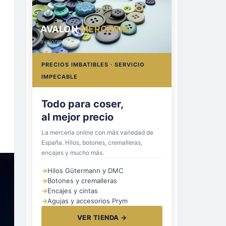
AVALON
MERCERÍA
avalonmerceria.es
PRECIOS IMBATIBLES · SERVICIO
IMPECABLE
Hilos, botones
y cremalleras
La mercería online con más variedad de
España. Hilos, botones, cremalleras,
encajes y mucho más.
→
Hilos Gütermann y DMC
→
Botones y cremalleras
→
Encajes y cintas
→
Agujas y accesorios Prym
VER TIENDA →