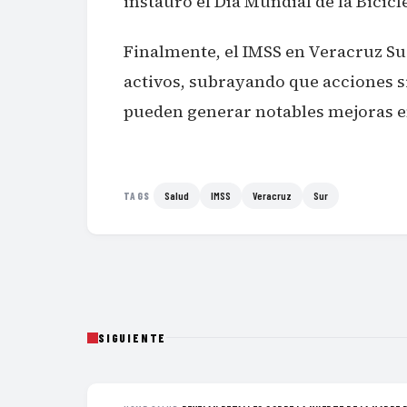
instauró el Día Mundial de la Bicic
Finalmente, el IMSS en Veracruz Sur
activos, subrayando que acciones s
pueden generar notables mejoras en
Salud
IMSS
Veracruz
Sur
TAGS
SIGUIENTE