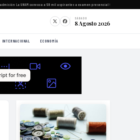
isión
·
La UNAM convoca a 58 mil aspirantes a examen presencial tras detectar irregular
SÁBADO
8 Agosto 2026
INTERNACIONAL
ECONOMÍA