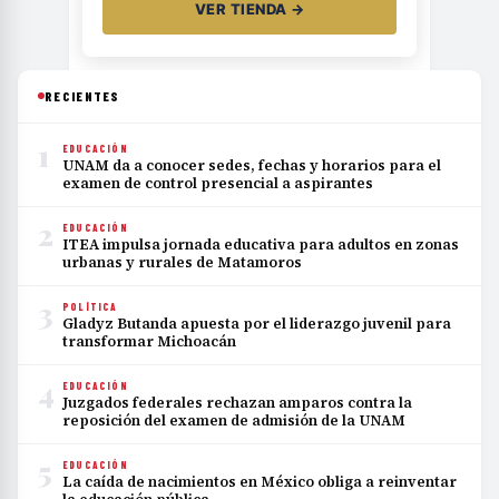
VER TIENDA →
RECIENTES
1
EDUCACIÓN
UNAM da a conocer sedes, fechas y horarios para el
examen de control presencial a aspirantes
2
EDUCACIÓN
ITEA impulsa jornada educativa para adultos en zonas
urbanas y rurales de Matamoros
3
POLÍTICA
Gladyz Butanda apuesta por el liderazgo juvenil para
transformar Michoacán
4
EDUCACIÓN
Juzgados federales rechazan amparos contra la
reposición del examen de admisión de la UNAM
5
EDUCACIÓN
La caída de nacimientos en México obliga a reinventar