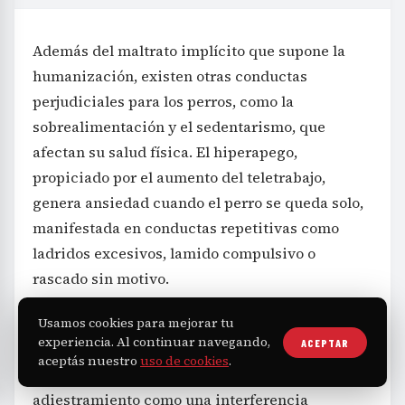
Además del maltrato implícito que supone la
humanización, existen otras conductas
perjudiciales para los perros, como la
sobrealimentación y el sedentarismo, que
afectan su salud física. El hiperapego,
propiciado por el aumento del teletrabajo,
genera ansiedad cuando el perro se queda solo,
manifestada en conductas repetitivas como
ladridos excesivos, lamido compulsivo o
rascado sin motivo.
Guevara destaca, asimismo, la ausencia de
Usamos cookies para mejorar tu
experiencia. Al continuar navegando,
ACEPTAR
límites y educación adecuada en muchos
aceptás nuestro
uso de cookies
.
dueños que interpretan la corrección o
adiestramiento como una interferencia