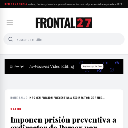
UNAM da a conocer sedes, fechas y horarios para el examen de control presencial a aspirantes
EN TENDENCIA
·
ITEA impul
HOME
›
SALUD
›
IMPONEN PRISIÓN PREVENTIVA A EXDIRECTOR DE PEME...
SALUD
Imponen prisión preventiva a
exdirector de Pemex por