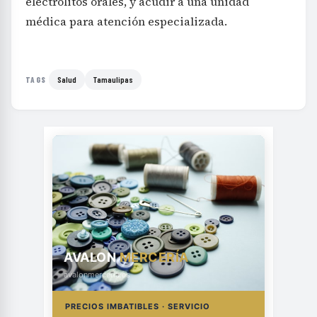
electrolitos orales, y acudir a una unidad
médica para atención especializada.
Salud
Tamaulipas
TAGS
AVALON
MERCERÍA
avalonmerceria.es
PRECIOS IMBATIBLES · SERVICIO