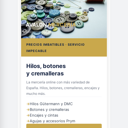
AVALON
MERCERÍA
avalonmerceria.es
PRECIOS IMBATIBLES · SERVICIO
IMPECABLE
Hilos, botones
y cremalleras
La mercería online con más variedad de
España. Hilos, botones, cremalleras, encajes y
mucho más.
→
Hilos Gütermann y DMC
→
Botones y cremalleras
→
Encajes y cintas
→
Agujas y accesorios Prym