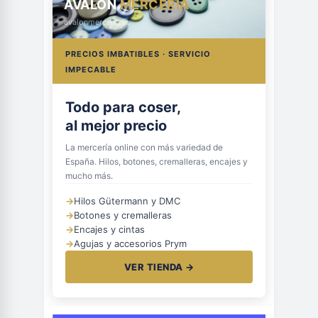
AVALON
MERCERÍA
avalonmerceria.es
PRECIOS IMBATIBLES · SERVICIO
IMPECABLE
Todo para coser,
al mejor precio
La mercería online con más variedad de
España. Hilos, botones, cremalleras, encajes y
mucho más.
→
Hilos Gütermann y DMC
→
Botones y cremalleras
→
Encajes y cintas
→
Agujas y accesorios Prym
VER TIENDA →