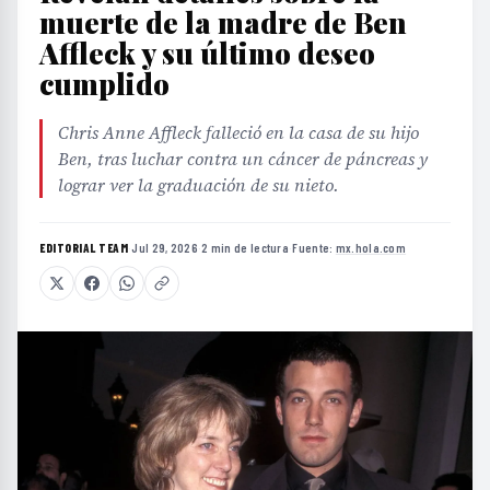
muerte de la madre de Ben
Affleck y su último deseo
cumplido
Chris Anne Affleck falleció en la casa de su hijo
Ben, tras luchar contra un cáncer de páncreas y
lograr ver la graduación de su nieto.
EDITORIAL TEAM
·
Jul 29, 2026
·
2 min de lectura
·
Fuente:
mx.hola.com