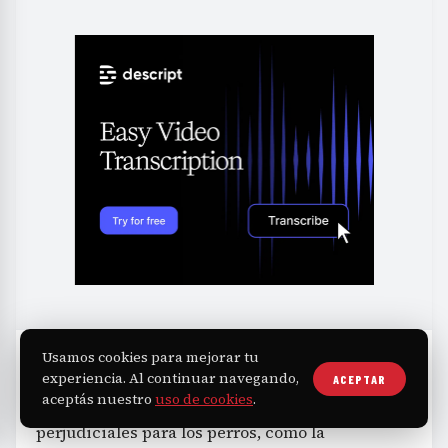
Usamos cookies para mejorar tu
Además del maltrato implícito que supone la
experiencia. Al continuar navegando,
ACEPTAR
aceptás nuestro
uso de cookies
.
humanización, existen otras conductas
perjudiciales para los perros, como la