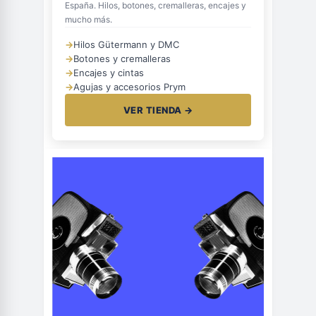
España. Hilos, botones, cremalleras, encajes y
mucho más.
→
Hilos Gütermann y DMC
→
Botones y cremalleras
→
Encajes y cintas
→
Agujas y accesorios Prym
VER TIENDA →