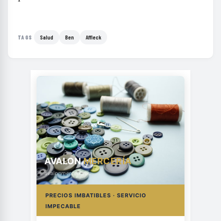
Salud
Ben
Affleck
TAGS
AVALON
MERCERÍA
avalonmerceria.es
PRECIOS IMBATIBLES · SERVICIO
IMPECABLE