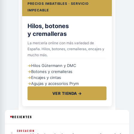
PRECIOS IMBATIBLES · SERVICIO
IMPECABLE
Hilos, botones
y cremalleras
La mercería online con más variedad de
España. Hilos, botones, cremalleras, encajes y
mucho más.
→
Hilos Gütermann y DMC
→
Botones y cremalleras
→
Encajes y cintas
→
Agujas y accesorios Prym
VER TIENDA →
RECIENTES
1
EDUCACIÓN