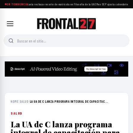
Comunidad universitaria rechaza recorte de matrícula en Filosofía de la UAEMex
EN TENDENCIA
·
SEP ajusta calendario esco
HOME
›
SALUD
›
LA UA DE C LANZA PROGRAMA INTEGRAL DE CAPACITAC...
SALUD
La UA de C lanza programa
integral de capacitación para