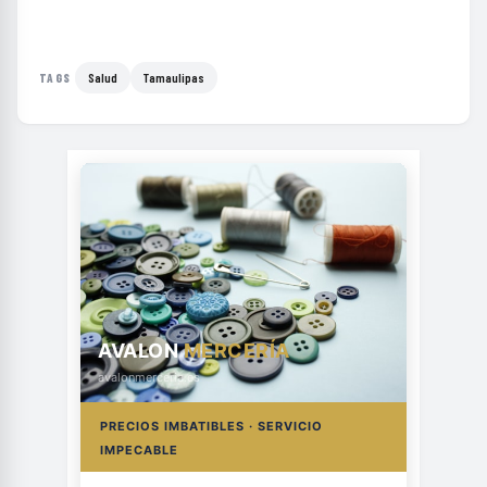
Salud
Tamaulipas
TAGS
AVALON
MERCERÍA
avalonmerceria.es
PRECIOS IMBATIBLES · SERVICIO
IMPECABLE