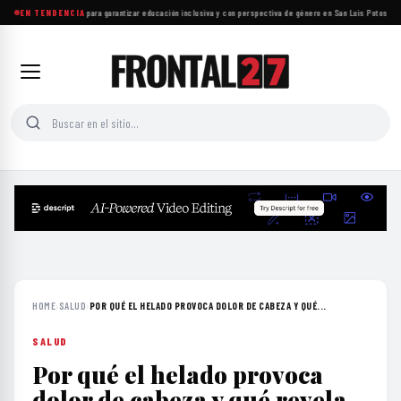
Proponen reformas para garantizar educación inclusiva y con perspectiva de género en San Luis Potosí
EN TENDENCIA
·
Insa
HOME
›
SALUD
›
POR QUÉ EL HELADO PROVOCA DOLOR DE CABEZA Y QUÉ...
SALUD
Por qué el helado provoca
dolor de cabeza y qué revela