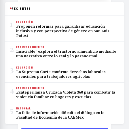
RECIENTES
1
EDUCACIÓN
Proponen reformas para garantizar educación
inclusiva y con perspectiva de género en San Luis
Potosí
2
ENTRETENIMIENTO
Insaciable” explora el trastorno alimenticio mediante
una narrativa entre lo real y lo paranormal
3
EDUCACIÓN
La Suprema Corte confirma derechos laborales
esenciales para trabajadores agrícolas
4
ENTRETENIMIENTO
Ecatepec lanza Cruzada Violeta 360 para combatir la
violencia familiar en hogares y escuelas
5
NACIONAL
La falta de información dificulta el diálogo en la
Facultad de Economía de la UAEMex