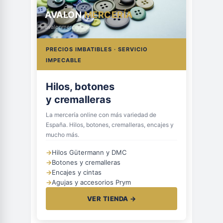
AVALON
MERCERÍA
avalonmerceria.es
PRECIOS IMBATIBLES · SERVICIO
IMPECABLE
Hilos, botones
y cremalleras
La mercería online con más variedad de
España. Hilos, botones, cremalleras, encajes y
mucho más.
→
Hilos Gütermann y DMC
→
Botones y cremalleras
→
Encajes y cintas
→
Agujas y accesorios Prym
VER TIENDA →