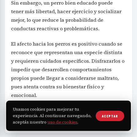
Sin embargo, un perro bien educado puede
tener más libertad, hacer ejercicio y socializar
mejor, lo que reduce la probabilidad de
conductas reactivas o problemáticas.
El afecto hacia los perros es positivo cuando se
reconoce que representan una especie distinta
y requieren cuidados específicos. Disfrazarlos o
impedir que desarrollen comportamientos
propios puede llegar a considerarse maltrato,
pues atenta contra su bienestar físico y
emocional.
Usamos cookies para mejorar tu
experiencia. Al continuar navegando,
ACEPTAR
Salud
TAGS
aceptás nuestro
uso de cookies
.