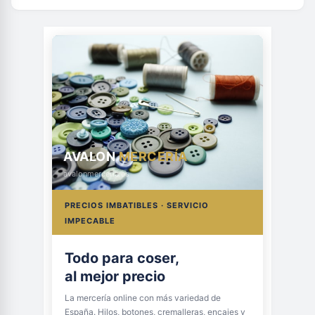
AVALON
MERCERÍA
avalonmerceria.es
PRECIOS IMBATIBLES · SERVICIO
IMPECABLE
Todo para coser,
al mejor precio
La mercería online con más variedad de
España. Hilos, botones, cremalleras, encajes y