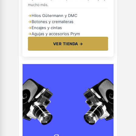
mucho más.
→
Hilos Gütermann y DMC
→
Botones y cremalleras
→
Encajes y cintas
→
Agujas y accesorios Prym
VER TIENDA →