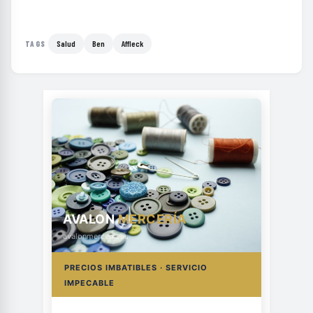
Salud
Ben
Affleck
TAGS
AVALON
MERCERÍA
avalonmerceria.es
PRECIOS IMBATIBLES · SERVICIO
IMPECABLE