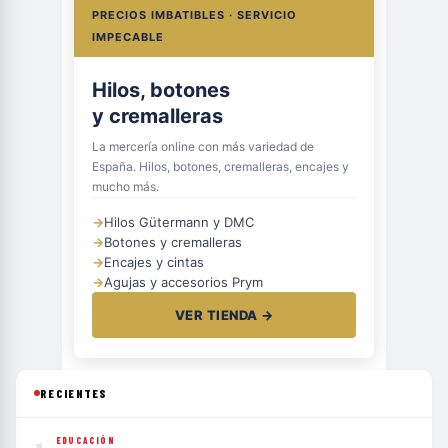
PRECIOS IMBATIBLES · SERVICIO
IMPECABLE
Hilos, botones
y cremalleras
La mercería online con más variedad de
España. Hilos, botones, cremalleras, encajes y
mucho más.
→
Hilos Gütermann y DMC
→
Botones y cremalleras
→
Encajes y cintas
→
Agujas y accesorios Prym
VER TIENDA →
RECIENTES
1
EDUCACIÓN