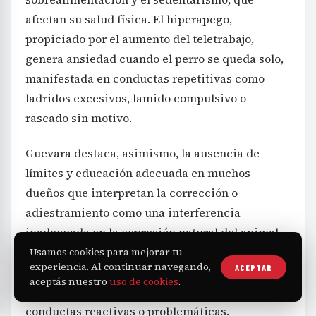
afectan su salud física. El hiperapego,
propiciado por el aumento del teletrabajo,
genera ansiedad cuando el perro se queda solo,
manifestada en conductas repetitivas como
ladridos excesivos, lamido compulsivo o
rascado sin motivo.
Guevara destaca, asimismo, la ausencia de
límites y educación adecuada en muchos
dueños que interpretan la corrección o
adiestramiento como una interferencia
inadecuada en la expresión natural del animal.
Sin embargo, un perro bien educado puede
Usamos cookies para mejorar tu
experiencia. Al continuar navegando,
ACEPTAR
tener más libertad, hacer ejercicio y socializar
aceptás nuestro
uso de cookies
.
mejor, lo que reduce la probabilidad de
conductas reactivas o problemáticas.