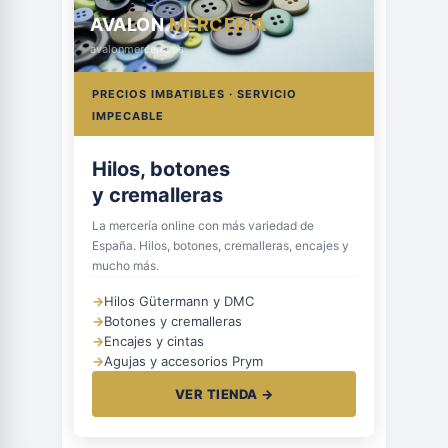
AVALON
MERCERÍA
avalonmerceria.es
PRECIOS IMBATIBLES · SERVICIO
IMPECABLE
Hilos, botones
y cremalleras
La mercería online con más variedad de
España. Hilos, botones, cremalleras, encajes y
mucho más.
→
Hilos Gütermann y DMC
→
Botones y cremalleras
→
Encajes y cintas
→
Agujas y accesorios Prym
VER TIENDA →