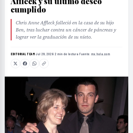
Affleck y su último deseo
cumplido
Chris Anne Affleck falleció en la casa de su hijo
Ben, tras luchar contra un cáncer de páncreas y
lograr ver la graduación de su nieto.
EDITORIAL TEAM
·
Jul 29, 2026
·
2 min de lectura
·
Fuente:
mx.hola.com