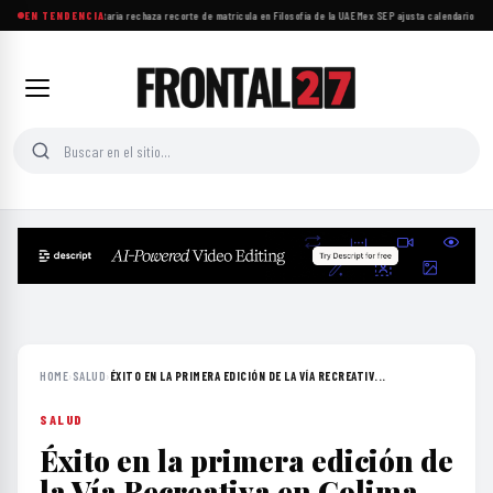
Comunidad universitaria rechaza recorte de matrícula en Filosofía de la UAEMex
EN TENDENCIA
·
SEP ajusta calendario esco
HOME
›
SALUD
›
ÉXITO EN LA PRIMERA EDICIÓN DE LA VÍA RECREATIV...
SALUD
Éxito en la primera edición de
la Vía Recreativa en Colima