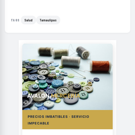
Salud
Tamaulipas
TAGS
AVALON
MERCERÍA
avalonmerceria.es
PRECIOS IMBATIBLES · SERVICIO
IMPECABLE