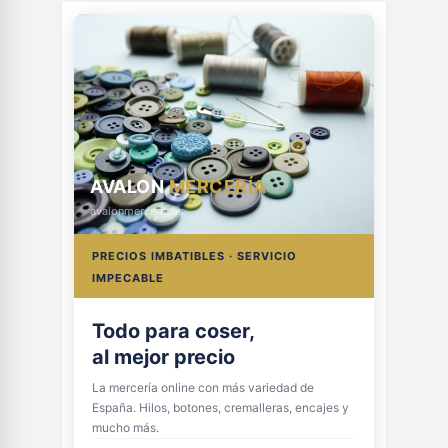
AVALON
MERCERÍA
avalonmerceria.es
PRECIOS IMBATIBLES · SERVICIO
IMPECABLE
Todo para coser,
al mejor precio
La mercería online con más variedad de
España. Hilos, botones, cremalleras, encajes y
mucho más.