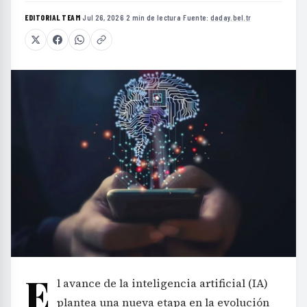
EDITORIAL TEAM
·
Jul 26, 2026
·
2 min de lectura
·
Fuente:
daday.bel.tr
E
l avance de la inteligencia artificial (IA)
plantea una nueva etapa en la evolución