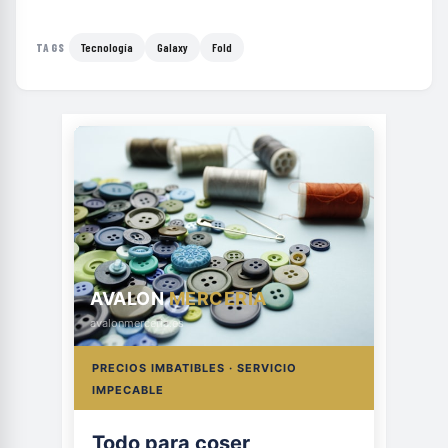
Tecnología
Galaxy
Fold
TAGS
AVALON
MERCERÍA
avalonmerceria.es
PRECIOS IMBATIBLES · SERVICIO
IMPECABLE
Todo para coser,