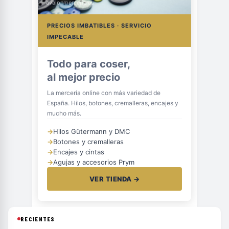
avalonmerceria.es
PRECIOS IMBATIBLES · SERVICIO
IMPECABLE
Todo para coser,
al mejor precio
La mercería online con más variedad de
España. Hilos, botones, cremalleras, encajes y
mucho más.
→
Hilos Gütermann y DMC
→
Botones y cremalleras
→
Encajes y cintas
→
Agujas y accesorios Prym
VER TIENDA →
RECIENTES