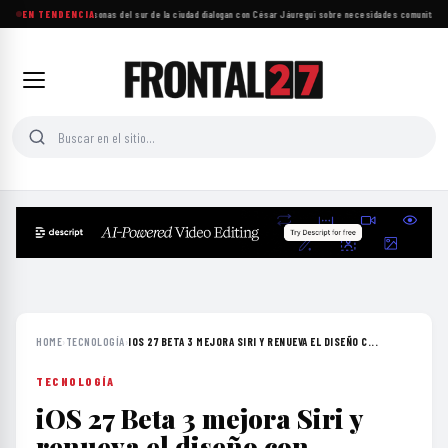
EN TENDENCIA
Más de mil personas del sur de la ciudad dialogan con César Jáuregui sobre necesidades comunitarias
HOME
›
TECNOLOGÍA
›
IOS 27 BETA 3 MEJORA SIRI Y RENUEVA EL DISEÑO C...
TECNOLOGÍA
iOS 27 Beta 3 mejora Siri y
renueva el diseño con