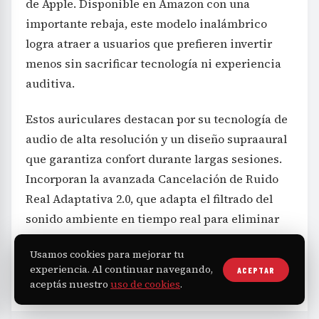
de Apple. Disponible en Amazon con una
importante rebaja, este modelo inalámbrico
logra atraer a usuarios que prefieren invertir
menos sin sacrificar tecnología ni experiencia
auditiva.
Estos auriculares destacan por su tecnología de
audio de alta resolución y un diseño supraaural
que garantiza confort durante largas sesiones.
Incorporan la avanzada Cancelación de Ruido
Real Adaptativa 2.0, que adapta el filtrado del
sonido ambiente en tiempo real para eliminar
molestos ruidos externos tales como el motor de
Usamos cookies para mejorar tu
aviones, el ruido del transporte público o el
experiencia. Al continuar navegando,
ACEPTAR
bullicio en oficinas.
aceptás nuestro
uso de cookies
.