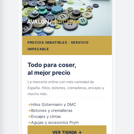
AVALON
MERCERÍA
avalonmerceria.es
PRECIOS IMBATIBLES · SERVICIO
IMPECABLE
Todo para coser,
al mejor precio
La mercería online con más variedad de
España. Hilos, botones, cremalleras, encajes y
mucho más.
→
Hilos Gütermann y DMC
→
Botones y cremalleras
→
Encajes y cintas
→
Agujas y accesorios Prym
VER TIENDA →