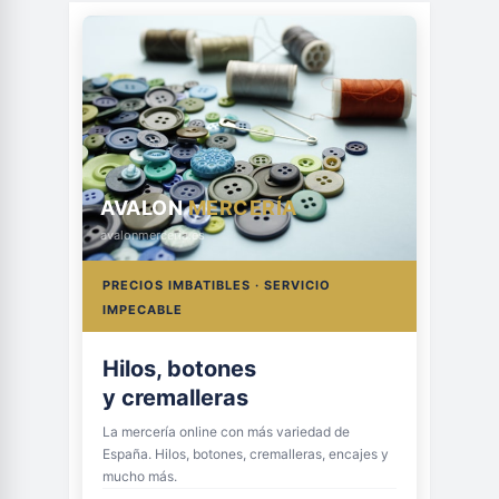
AVALON
MERCERÍA
avalonmerceria.es
PRECIOS IMBATIBLES · SERVICIO
IMPECABLE
Hilos, botones
y cremalleras
La mercería online con más variedad de
España. Hilos, botones, cremalleras, encajes y
mucho más.