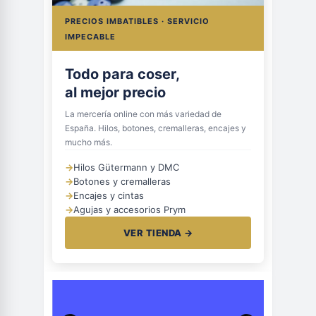
PRECIOS IMBATIBLES · SERVICIO
IMPECABLE
Todo para coser,
al mejor precio
La mercería online con más variedad de
España. Hilos, botones, cremalleras, encajes y
mucho más.
→
Hilos Gütermann y DMC
→
Botones y cremalleras
→
Encajes y cintas
→
Agujas y accesorios Prym
VER TIENDA →