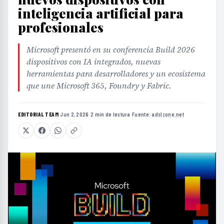
inteligencia artificial para
profesionales
Microsoft presentó en su conferencia Build 2026
dispositivos con IA integrados, nuevas
herramientas para desarrolladores y un ecosistema
que une Microsoft 365, Foundry y Fabric.
EDITORIAL TEAM
·
Jun 2, 2026
·
2 min de lectura
·
Fuente:
adslzone.net