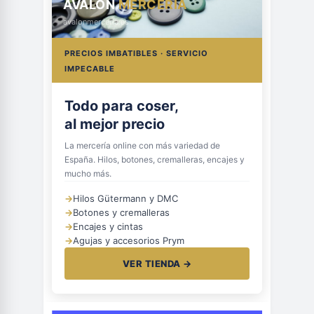
AVALON
MERCERÍA
avalonmerceria.es
PRECIOS IMBATIBLES · SERVICIO
IMPECABLE
Todo para coser,
al mejor precio
La mercería online con más variedad de
España. Hilos, botones, cremalleras, encajes y
mucho más.
→
Hilos Gütermann y DMC
→
Botones y cremalleras
→
Encajes y cintas
→
Agujas y accesorios Prym
VER TIENDA →