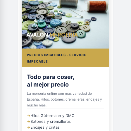
AVALON
MERCERÍA
avalonmerceria.es
PRECIOS IMBATIBLES · SERVICIO
IMPECABLE
Todo para coser,
al mejor precio
La mercería online con más variedad de
España. Hilos, botones, cremalleras, encajes y
mucho más.
→
Hilos Gütermann y DMC
→
Botones y cremalleras
→
Encajes y cintas