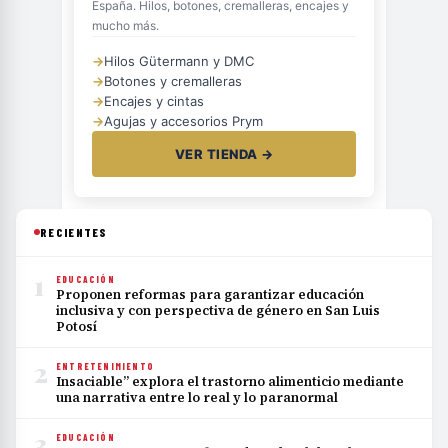
España. Hilos, botones, cremalleras, encajes y
mucho más.
→
Hilos Gütermann y DMC
→
Botones y cremalleras
→
Encajes y cintas
→
Agujas y accesorios Prym
VER TIENDA →
RECIENTES
1
EDUCACIÓN
Proponen reformas para garantizar educación
inclusiva y con perspectiva de género en San Luis
Potosí
2
ENTRETENIMIENTO
Insaciable” explora el trastorno alimenticio mediante
una narrativa entre lo real y lo paranormal
3
EDUCACIÓN