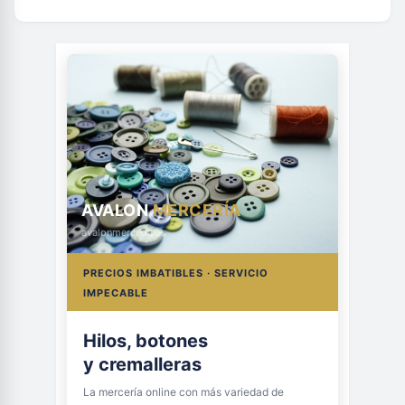
AVALON
MERCERÍA
avalonmerceria.es
PRECIOS IMBATIBLES · SERVICIO
IMPECABLE
Hilos, botones
y cremalleras
La mercería online con más variedad de