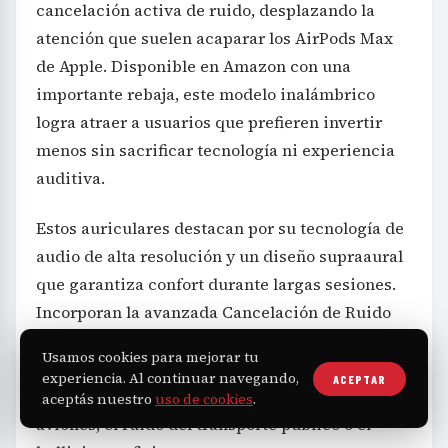
cancelación activa de ruido, desplazando la
atención que suelen acaparar los AirPods Max
de Apple. Disponible en Amazon con una
importante rebaja, este modelo inalámbrico
logra atraer a usuarios que prefieren invertir
menos sin sacrificar tecnología ni experiencia
auditiva.
Estos auriculares destacan por su tecnología de
audio de alta resolución y un diseño supraaural
que garantiza confort durante largas sesiones.
Incorporan la avanzada Cancelación de Ruido
Real Adaptativa 2.0, que adapta el filtrado del
Usamos cookies para mejorar tu
sonido ambiente en tiempo real para eliminar
experiencia. Al continuar navegando,
ACEPTAR
molestos ruidos externos tales como el motor de
aceptás nuestro
uso de cookies
.
aviones, el ruido del transporte público o el