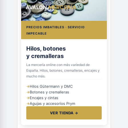
AVALON
MERCERÍA
avalonmerceria.es
PRECIOS IMBATIBLES · SERVICIO
IMPECABLE
Hilos, botones
y cremalleras
La mercería online con más variedad de
España. Hilos, botones, cremalleras, encajes y
mucho más.
→
Hilos Gütermann y DMC
→
Botones y cremalleras
→
Encajes y cintas
→
Agujas y accesorios Prym
VER TIENDA →