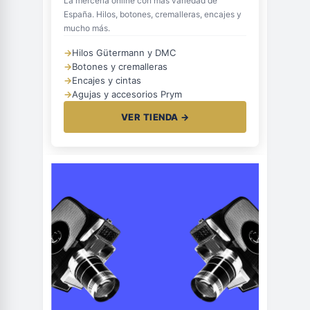
La mercería online con más variedad de
España. Hilos, botones, cremalleras, encajes y
mucho más.
→
Hilos Gütermann y DMC
→
Botones y cremalleras
→
Encajes y cintas
→
Agujas y accesorios Prym
VER TIENDA →