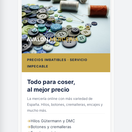
AVALON
MERCERÍA
avalonmerceria.es
PRECIOS IMBATIBLES · SERVICIO
IMPECABLE
Todo para coser,
al mejor precio
La mercería online con más variedad de
España. Hilos, botones, cremalleras, encajes y
mucho más.
→
Hilos Gütermann y DMC
→
Botones y cremalleras