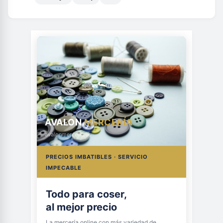
AVALON
MERCERÍA
avalonmerceria.es
PRECIOS IMBATIBLES · SERVICIO
IMPECABLE
Todo para coser,
al mejor precio
La mercería online con más variedad de