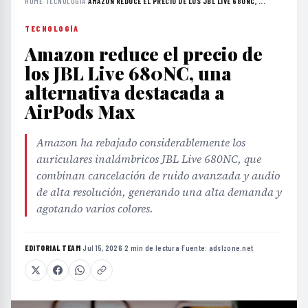
HOME
›
TECNOLOGÍA
›
AMAZON REDUCE EL PRECIO DE LOS JBL LIVE 680NC, ...
TECNOLOGÍA
Amazon reduce el precio de
los JBL Live 680NC, una
alternativa destacada a
AirPods Max
Amazon ha rebajado considerablemente los
auriculares inalámbricos JBL Live 680NC, que
combinan cancelación de ruido avanzada y audio
de alta resolución, generando una alta demanda y
agotando varios colores.
EDITORIAL TEAM
·
Jul 15, 2026
·
2 min de lectura
·
Fuente:
adslzone.net