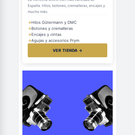
España. Hilos, botones, cremalleras, encajes y
mucho más.
→
Hilos Gütermann y DMC
→
Botones y cremalleras
→
Encajes y cintas
→
Agujas y accesorios Prym
VER TIENDA →