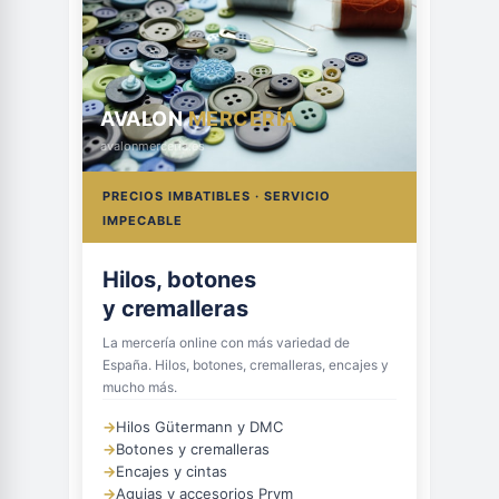
AVALON
MERCERÍA
avalonmerceria.es
PRECIOS IMBATIBLES · SERVICIO
IMPECABLE
Hilos, botones
y cremalleras
La mercería online con más variedad de
España. Hilos, botones, cremalleras, encajes y
mucho más.
→
Hilos Gütermann y DMC
→
Botones y cremalleras
→
Encajes y cintas
→
Agujas y accesorios Prym