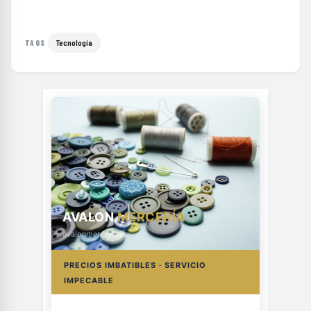
Tecnología
TAGS
AVALON
MERCERÍA
avalonmerceria.es
PRECIOS IMBATIBLES · SERVICIO
IMPECABLE