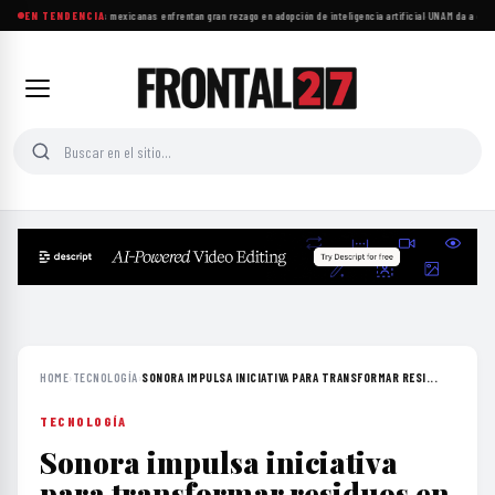
Las microempresas mexicanas enfrentan gran rezago en adopción de inteligencia artificial
EN TENDENCIA
·
UNAM da a conoc
HOME
›
TECNOLOGÍA
›
SONORA IMPULSA INICIATIVA PARA TRANSFORMAR RESI...
TECNOLOGÍA
Sonora impulsa iniciativa
para transformar residuos en