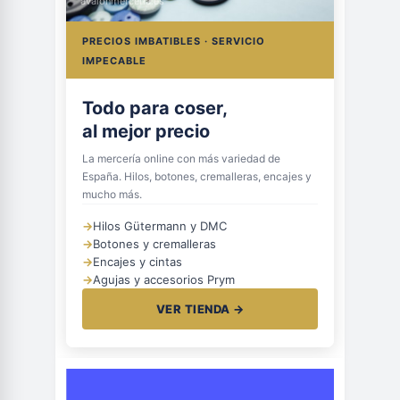
avalonmerceria.es
PRECIOS IMBATIBLES · SERVICIO
IMPECABLE
Todo para coser,
al mejor precio
La mercería online con más variedad de
España. Hilos, botones, cremalleras, encajes y
mucho más.
→
Hilos Gütermann y DMC
→
Botones y cremalleras
→
Encajes y cintas
→
Agujas y accesorios Prym
VER TIENDA →