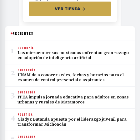
VER TIENDA →
RECIENTES
1
ECONOMÍA
Las microempresas mexicanas enfrentan gran rezago
en adopción de inteligencia artificial
2
EDUCACIÓN
UNAM da a conocer sedes, fechas y horarios para el
examen de control presencial a aspirantes
3
EDUCACIÓN
ITEA impulsa jornada educativa para adultos en zonas
urbanas y rurales de Matamoros
4
POLÍTICA
Gladyz Butanda apuesta por el liderazgo juvenil para
transformar Michoacán
5
EDUCACIÓN