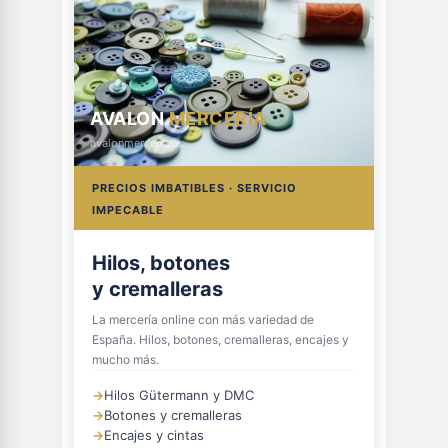
AVALON
MERCERÍA
avalonmerceria.es
PRECIOS IMBATIBLES · SERVICIO
IMPECABLE
Hilos, botones
y cremalleras
La mercería online con más variedad de
España. Hilos, botones, cremalleras, encajes y
mucho más.
→
Hilos Gütermann y DMC
→
Botones y cremalleras
→
Encajes y cintas