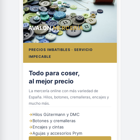
AVALON
MERCERÍA
avalonmerceria.es
PRECIOS IMBATIBLES · SERVICIO
IMPECABLE
Todo para coser,
al mejor precio
La mercería online con más variedad de
España. Hilos, botones, cremalleras, encajes y
mucho más.
→
Hilos Gütermann y DMC
→
Botones y cremalleras
→
Encajes y cintas
→
Agujas y accesorios Prym