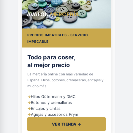
AVALON
MERCERÍA
avalonmerceria.es
PRECIOS IMBATIBLES · SERVICIO
IMPECABLE
Todo para coser,
al mejor precio
La mercería online con más variedad de
España. Hilos, botones, cremalleras, encajes y
mucho más.
→
Hilos Gütermann y DMC
→
Botones y cremalleras
→
Encajes y cintas
→
Agujas y accesorios Prym
VER TIENDA →