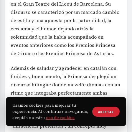
en el Gran Teatre del Liceu de Barcelona. Su
discurso se caracterizó por un marcado cambio
de estilo y una apuesta por la naturalidad, la
cercanía y el humor, dejando atrás la
solemnidad que la había acompañado en
eventos anteriores como los Premios Princesa
de Girona o los Premios Princesa de Asturias.
Además de saludar y agradecer en catalán con
fluidez y buen acento, la Princesa desplegó un
discurso bilingüe donde mezcló idiomas con un
ritmo que integraba perfectamente ambas
lenguas. Su intervención arrancó con una
Usamos cookies para mejorar tu
declaración algo inesperada que rompió la
experiencia. Al continuar navegando,
ACEPTAR
rigidez del momento: confesó cuáles son sus
aceptás nuestro
uso de cookies
.
“influencers preferidos”, un concepto muy