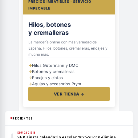
PRECIOS IMBATIBLES · SERVICIO
IMPECABLE
Hilos, botones
y cremalleras
La mercería online con más variedad de
España. Hilos, botones, cremalleras, encajes y
mucho más.
→
Hilos Gütermann y DMC
→
Botones y cremalleras
→
Encajes y cintas
→
Agujas y accesorios Prym
VER TIENDA →
RECIENTES
1
EDUCACIÓN
SEP ajusta calendario escolar 2026-2027 y elimina