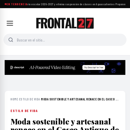
SEP ajusta calendario escolar 2026-2027 y elimina suspensión de clases en Aguascalientes
EN TENDENCIA
·
Proponen refo
HOME
›
ESTILO DE VIDA
›
MODA SOSTENIBLE Y ARTESANAL RENACE EN EL CASCO ...
ESTILO DE VIDA
Moda sostenible y artesanal
renace en el Casco Antiguo de