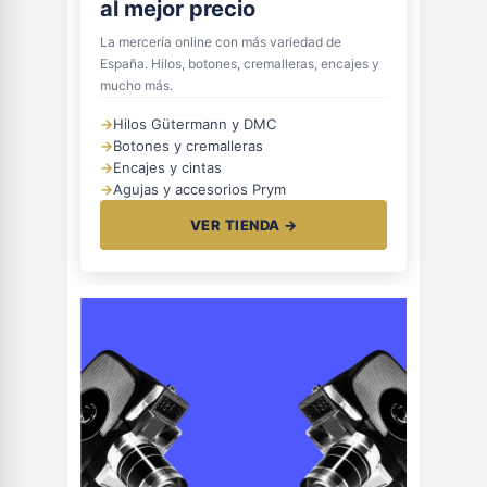
al mejor precio
La mercería online con más variedad de
España. Hilos, botones, cremalleras, encajes y
mucho más.
→
Hilos Gütermann y DMC
→
Botones y cremalleras
→
Encajes y cintas
→
Agujas y accesorios Prym
VER TIENDA →