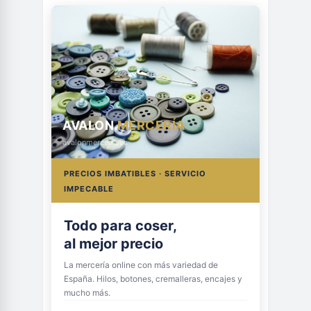
AVALON
MERCERÍA
avalonmerceria.es
PRECIOS IMBATIBLES · SERVICIO
IMPECABLE
Todo para coser,
al mejor precio
La mercería online con más variedad de
España. Hilos, botones, cremalleras, encajes y
mucho más.