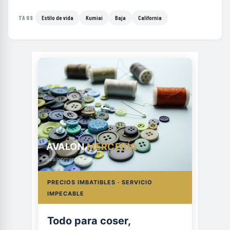
Estilo de vida
Kumiai
Baja
California
TAGS
AVALON
MERCERÍA
avalonmerceria.es
PRECIOS IMBATIBLES · SERVICIO
IMPECABLE
Todo para coser,