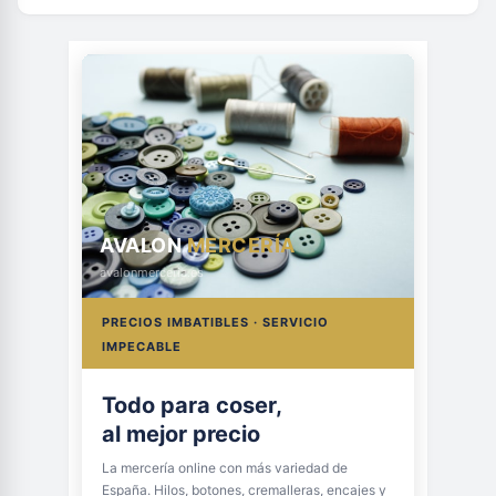
AVALON
MERCERÍA
avalonmerceria.es
PRECIOS IMBATIBLES · SERVICIO
IMPECABLE
Todo para coser,
al mejor precio
La mercería online con más variedad de
España. Hilos, botones, cremalleras, encajes y