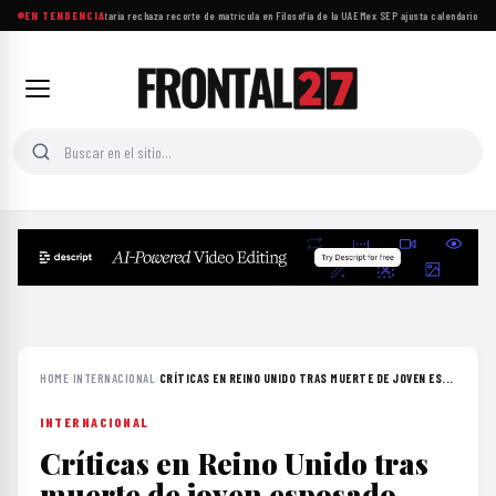
Comunidad universitaria rechaza recorte de matrícula en Filosofía de la UAEMex
EN TENDENCIA
·
SEP ajusta calendario esc
HOME
›
INTERNACIONAL
›
CRÍTICAS EN REINO UNIDO TRAS MUERTE DE JOVEN ES...
INTERNACIONAL
Críticas en Reino Unido tras
muerte de joven esposado