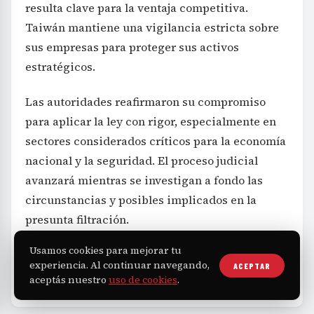
resulta clave para la ventaja competitiva.
Taiwán mantiene una vigilancia estricta sobre
sus empresas para proteger sus activos
estratégicos.
Las autoridades reafirmaron su compromiso
para aplicar la ley con rigor, especialmente en
sectores considerados críticos para la economía
nacional y la seguridad. El proceso judicial
avanzará mientras se investigan a fondo las
circunstancias y posibles implicados en la
presunta filtración.
Usamos cookies para mejorar tu
experiencia. Al continuar navegando,
ACEPTAR
Internacional
Taiwán
TSMC
China
aceptás nuestro
uso de cookies
.
TAGS