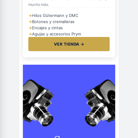
mucho más.
→
Hilos Gütermann y DMC
→
Botones y cremalleras
→
Encajes y cintas
→
Agujas y accesorios Prym
VER TIENDA →