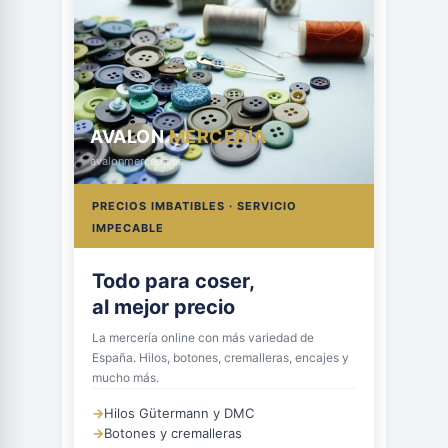
AVALON
MERCERÍA
avalonmerceria.es
PRECIOS IMBATIBLES · SERVICIO
IMPECABLE
Todo para coser,
al mejor precio
La mercería online con más variedad de
España. Hilos, botones, cremalleras, encajes y
mucho más.
→
Hilos Gütermann y DMC
→
Botones y cremalleras