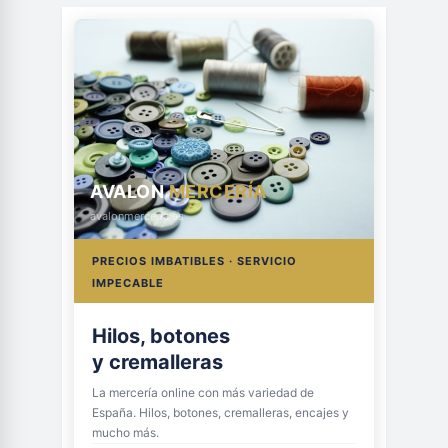
AVALON
MERCERÍA
avalonmerceria.es
PRECIOS IMBATIBLES · SERVICIO
IMPECABLE
Hilos, botones
y cremalleras
La mercería online con más variedad de
España. Hilos, botones, cremalleras, encajes y
mucho más.