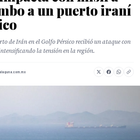
mbo a un puerto iraní
ico
rto de Irán en el Golfo Pérsico recibió un ataque con
ntensificando la tensión en la región.
lalaguna.com.mx