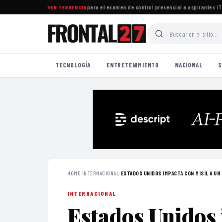
nocer sedes, fechas y horarios para el examen de control presencial a aspirantes
·
ITEA 
EN TENDENCIA
TECNOLOGÍA
ENTRETENIMIENTO
NACIONAL
S
HOME
›
INTERNACIONAL
›
ESTADOS UNIDOS IMPACTA CON MISIL A UN
INTERNACIONAL
Estados Unidos 