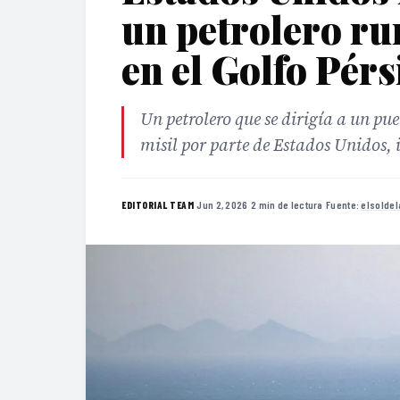
un petrolero ru
en el Golfo Pérs
Un petrolero que se dirigía a un pue
misil por parte de Estados Unidos, i
·
Jun 2, 2026
·
2 min de lectura
·
Fuente:
elsolde
EDITORIAL TEAM