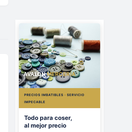
AVALON
MERCERÍA
avalonmerceria.es
PRECIOS IMBATIBLES · SERVICIO
IMPECABLE
Todo para coser,
al mejor precio