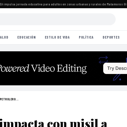
impulsa jornada educativa para adultos en zonas urbanas y rurales de Matamoros
·
Gladyz
ALUD
EDUCACIÓN
ESTILO DE VIDA
POLÍTICA
DEPORTES
 PETROLERO...
impacta con misil a