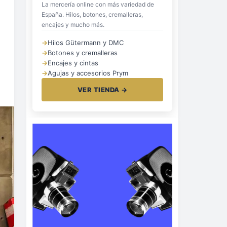
La mercería online con más variedad de
España. Hilos, botones, cremalleras,
encajes y mucho más.
→
Hilos Gütermann y DMC
→
Botones y cremalleras
→
Encajes y cintas
→
Agujas y accesorios Prym
VER TIENDA →