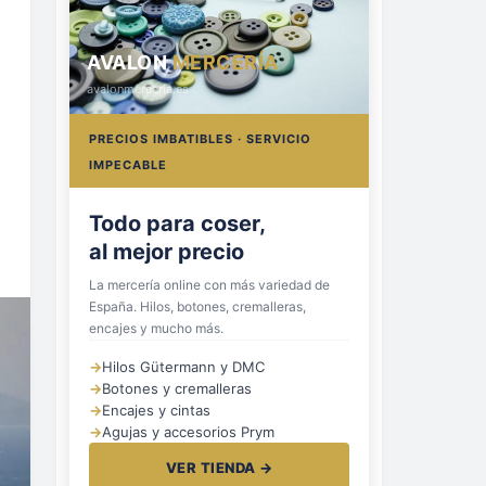
AVALON
MERCERÍA
avalonmerceria.es
PRECIOS IMBATIBLES · SERVICIO
IMPECABLE
Hilos, botones
y cremalleras
La mercería online con más variedad de
España. Hilos, botones, cremalleras,
encajes y mucho más.
→
Hilos Gütermann y DMC
→
Botones y cremalleras
→
Encajes y cintas
→
Agujas y accesorios Prym
VER TIENDA →