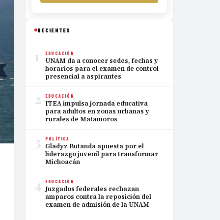
RECIENTES
1
EDUCACIÓN
UNAM da a conocer sedes, fechas y
horarios para el examen de control
presencial a aspirantes
2
EDUCACIÓN
ITEA impulsa jornada educativa
para adultos en zonas urbanas y
rurales de Matamoros
3
POLÍTICA
Gladyz Butanda apuesta por el
liderazgo juvenil para transformar
Michoacán
4
EDUCACIÓN
Juzgados federales rechazan
amparos contra la reposición del
examen de admisión de la UNAM