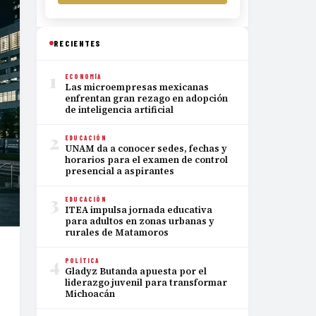
RECIENTES
1
ECONOMÍA
Las microempresas mexicanas
enfrentan gran rezago en adopción
de inteligencia artificial
2
EDUCACIÓN
UNAM da a conocer sedes, fechas y
horarios para el examen de control
presencial a aspirantes
3
EDUCACIÓN
ITEA impulsa jornada educativa
para adultos en zonas urbanas y
rurales de Matamoros
4
POLÍTICA
Gladyz Butanda apuesta por el
liderazgo juvenil para transformar
Michoacán