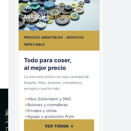
AVALON
MERCERÍA
avalonmerceria.es
PRECIOS IMBATIBLES · SERVICIO
IMPECABLE
Hilos, botones
y cremalleras
La mercería online con más variedad de
España. Hilos, botones, cremalleras,
encajes y mucho más.
→
Hilos Gütermann y DMC
→
Botones y cremalleras
→
Encajes y cintas
→
Agujas y accesorios Prym
VER TIENDA →