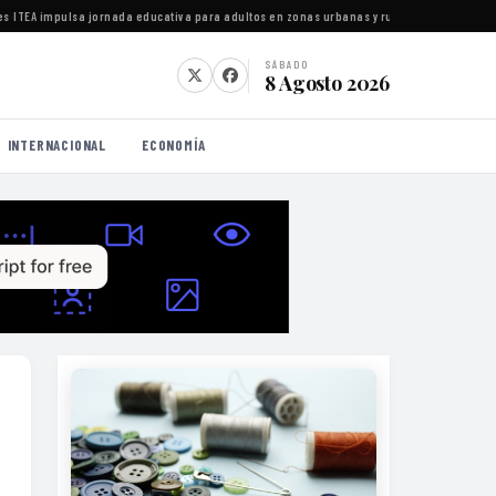
TEA impulsa jornada educativa para adultos en zonas urbanas y rurales de Matamoros
·
G
SÁBADO
8 Agosto 2026
INTERNACIONAL
ECONOMÍA