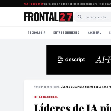
esas mexicanas enfrentan gran rezago en adopción de inteligencia artificial
·
UNAM da 
EN TENDENCIA
TECNOLOGÍA
ENTRETENIMIENTO
NACIONAL
S
HOME
›
INTERNACIONAL
›
LÍDERES DE IA PIDEN NUEVAS LEYES PARA PR
INTERNACIONAL
Líderes de IA p