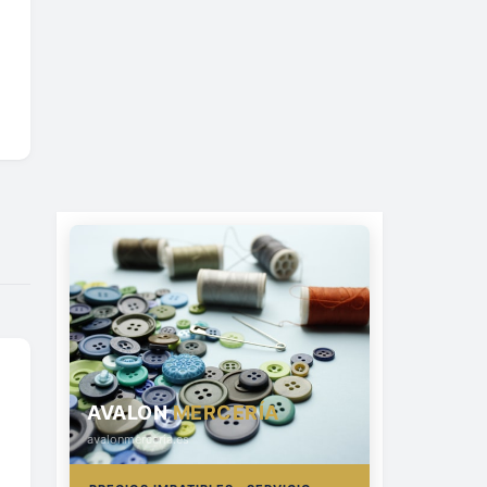
AVALON
MERCERÍA
avalonmerceria.es