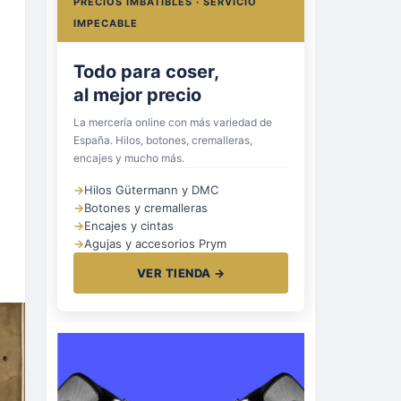
PRECIOS IMBATIBLES · SERVICIO
IMPECABLE
Todo para coser,
al mejor precio
La mercería online con más variedad de
España. Hilos, botones, cremalleras,
encajes y mucho más.
→
Hilos Gütermann y DMC
→
Botones y cremalleras
→
Encajes y cintas
→
Agujas y accesorios Prym
VER TIENDA →