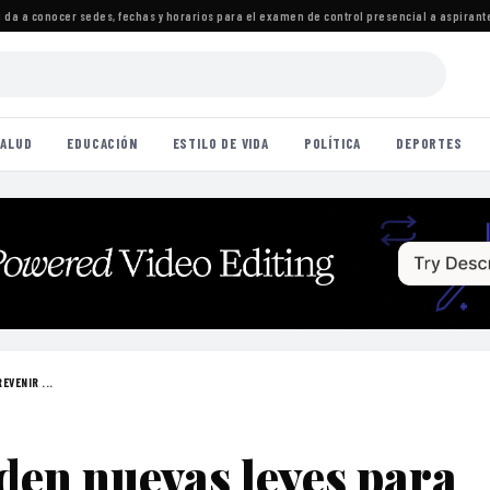
a conocer sedes, fechas y horarios para el examen de control presencial a aspirantes
·
I
ALUD
EDUCACIÓN
ESTILO DE VIDA
POLÍTICA
DEPORTES
EVENIR ...
iden nuevas leyes para