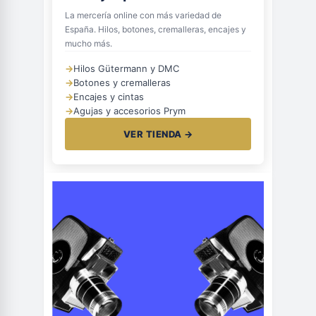
La mercería online con más variedad de
España. Hilos, botones, cremalleras, encajes y
mucho más.
→
Hilos Gütermann y DMC
→
Botones y cremalleras
→
Encajes y cintas
→
Agujas y accesorios Prym
VER TIENDA →