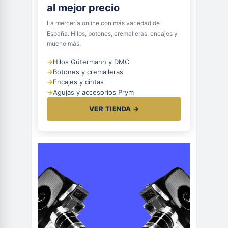
al mejor precio
La mercería online con más variedad de
España. Hilos, botones, cremalleras, encajes y
mucho más.
→
Hilos Gütermann y DMC
→
Botones y cremalleras
→
Encajes y cintas
→
Agujas y accesorios Prym
VER TIENDA →