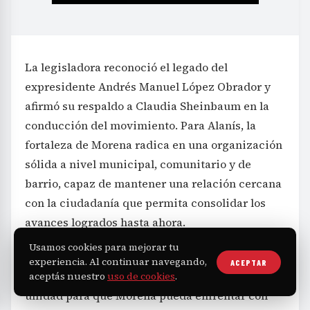
La legisladora reconoció el legado del
expresidente Andrés Manuel López Obrador y
afirmó su respaldo a Claudia Sheinbaum en la
conducción del movimiento. Para Alanís, la
fortaleza de Morena radica en una organización
sólida a nivel municipal, comunitario y de
barrio, capaz de mantener una relación cercana
con la ciudadanía que permita consolidar los
avances logrados hasta ahora.
Usamos cookies para mejorar tu
Con un llamado a la madurez política, la
experiencia. Al continuar navegando,
ACEPTAR
exdiputada exhortó a actuar con respeto y
aceptás nuestro
uso de cookies
.
unidad para que Morena pueda enfrentar con