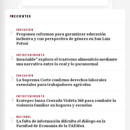
RECIENTES
1
EDUCACIÓN
Proponen reformas para garantizar educación
inclusiva y con perspectiva de género en San Luis
Potosí
2
ENTRETENIMIENTO
Insaciable” explora el trastorno alimenticio mediante
una narrativa entre lo real y lo paranormal
3
EDUCACIÓN
La Suprema Corte confirma derechos laborales
esenciales para trabajadores agrícolas
4
ENTRETENIMIENTO
Ecatepec lanza Cruzada Violeta 360 para combatir la
violencia familiar en hogares y escuelas
5
NACIONAL
La falta de información dificulta el diálogo en la
Facultad de Economía de la UAEMex