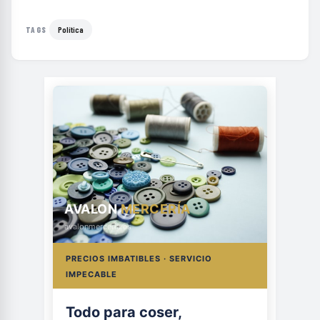
Política
TAGS
AVALON
MERCERÍA
avalonmerceria.es
PRECIOS IMBATIBLES · SERVICIO
IMPECABLE
Todo para coser,