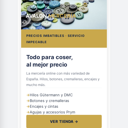
AVALON
MERCERÍA
avalonmerceria.es
PRECIOS IMBATIBLES · SERVICIO
IMPECABLE
Hilos, botones
y cremalleras
La mercería online con más variedad de
España. Hilos, botones, cremalleras, encajes y
mucho más.
→
Hilos Gütermann y DMC
→
Botones y cremalleras
→
Encajes y cintas
→
Agujas y accesorios Prym
VER TIENDA →