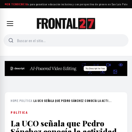
Proponen reformas para garantizar educación inclusiva y con perspectiva de género en San Luis Potosí
EN TENDENCIA
·
Ins
HOME
›
POLÍTICA
›
LA UCO SEÑALA QUE PEDRO SÁNCHEZ CONOCÍA LA ACTI...
POLÍTICA
La UCO señala que Pedro
Sánchez conocía la actividad