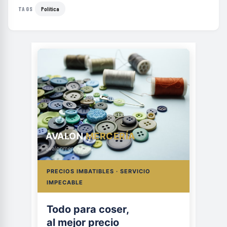
Política
TAGS
AVALON
MERCERÍA
avalonmerceria.es
PRECIOS IMBATIBLES · SERVICIO
IMPECABLE
Todo para coser,
al mejor precio