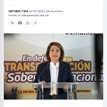
EDITORIAL TEAM
·
Jul 28, 2026
·
2 min de lectura
·
Fuente:
el-independiente.com.mx