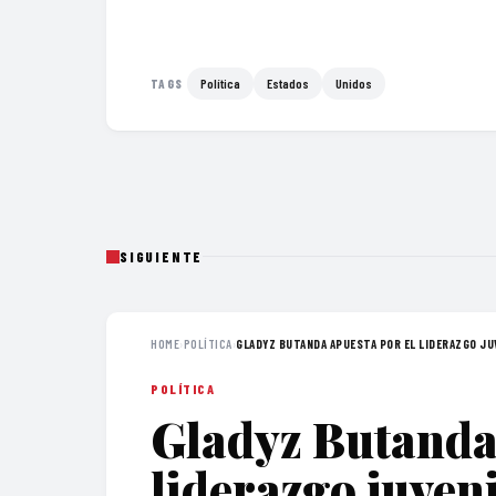
Política
Estados
Unidos
TAGS
SIGUIENTE
HOME
›
POLÍTICA
›
GLADYZ BUTANDA APUESTA POR EL LIDERAZGO JUV
POLÍTICA
Gladyz Butanda 
liderazgo juven