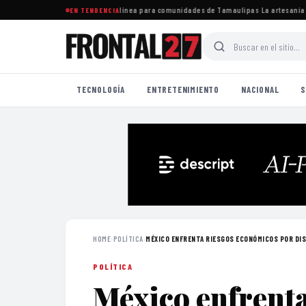
cceso a educación superior en línea para comunidades de Tamaulipas
·
La artesanía trad
EN TENDENCIA
TECNOLOGÍA
ENTRETENIMIENTO
NACIONAL
S
HOME
›
POLÍTICA
›
MÉXICO ENFRENTA RIESGOS ECONÓMICOS POR DIS
POLÍTICA
México enfrent