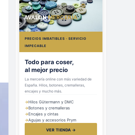
AVALON
MERCERÍA
avalonmerceria.es
PRECIOS IMBATIBLES · SERVICIO
IMPECABLE
Hilos, botones
y cremalleras
La mercería online con más variedad de
España. Hilos, botones, cremalleras,
encajes y mucho más.
→
Hilos Gütermann y DMC
→
Botones y cremalleras
→
Encajes y cintas
→
Agujas y accesorios Prym
VER TIENDA →