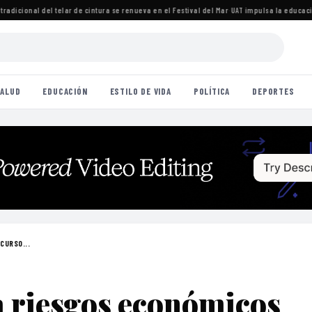
icional del telar de cintura se renueva en el Festival del Mar
·
UAT impulsa la educación 
ALUD
EDUCACIÓN
ESTILO DE VIDA
POLÍTICA
DEPORTES
CURSO...
a riesgos económicos