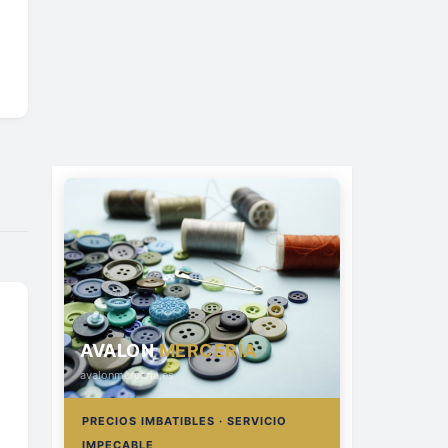
AVALON
MERCERÍA
avalonmerceria.es
PRECIOS IMBATIBLES · SERVICIO
IMPECABLE