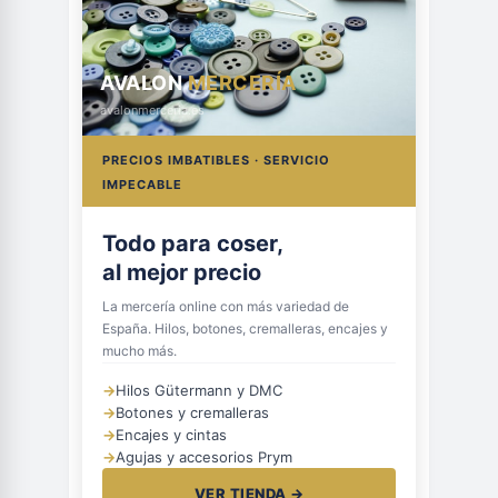
AVALON
MERCERÍA
avalonmerceria.es
PRECIOS IMBATIBLES · SERVICIO
IMPECABLE
Todo para coser,
al mejor precio
La mercería online con más variedad de
España. Hilos, botones, cremalleras, encajes y
mucho más.
→
Hilos Gütermann y DMC
→
Botones y cremalleras
→
Encajes y cintas
→
Agujas y accesorios Prym
VER TIENDA →