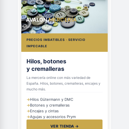
AVALON
MERCERÍA
avalonmerceria.es
PRECIOS IMBATIBLES · SERVICIO
IMPECABLE
Hilos, botones
y cremalleras
La mercería online con más variedad de
España. Hilos, botones, cremalleras, encajes y
mucho más.
→
Hilos Gütermann y DMC
→
Botones y cremalleras
→
Encajes y cintas
→
Agujas y accesorios Prym
VER TIENDA →