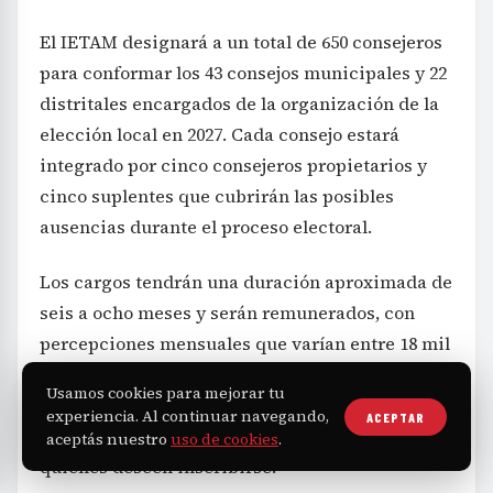
El IETAM designará a un total de 650 consejeros
para conformar los 43 consejos municipales y 22
distritales encargados de la organización de la
elección local en 2027. Cada consejo estará
integrado por cinco consejeros propietarios y
cinco suplentes que cubrirán las posibles
ausencias durante el proceso electoral.
Los cargos tendrán una duración aproximada de
seis a ocho meses y serán remunerados, con
percepciones mensuales que varían entre 18 mil
y 28 mil pesos, según informó el presidente del
Usamos cookies para mejorar tu
IETAM, Juan José Ramos Charre. La convocatoria
experiencia. Al continuar navegando,
ACEPTAR
permanecerá abierta hasta el 31 de julio para
aceptás nuestro
uso de cookies
.
quienes deseen inscribirse.