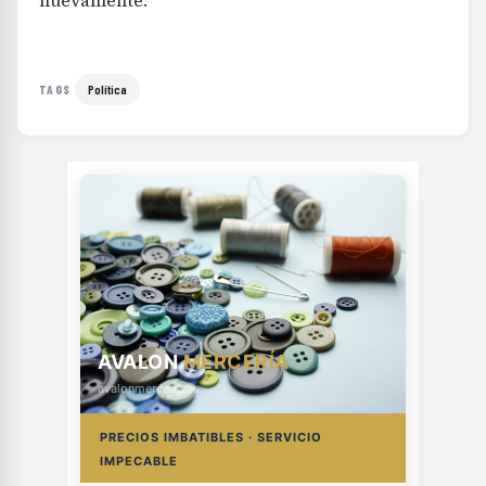
nuevamente.
Política
TAGS
AVALON
MERCERÍA
avalonmerceria.es
PRECIOS IMBATIBLES · SERVICIO
IMPECABLE