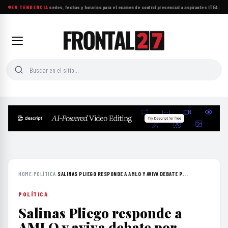
UNAM da a conocer sedes, fechas y horarios para el examen de control presencial a aspirantes
EN TENDENCIA
·
ITEA impul
HOME
›
POLÍTICA
›
SALINAS PLIEGO RESPONDE A AMLO Y AVIVA DEBATE P...
POLÍTICA
Salinas Pliego responde a
AMLO y aviva debate por