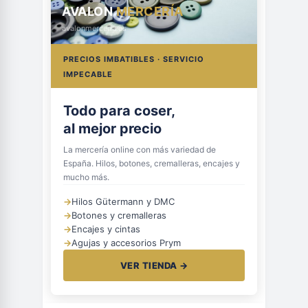
AVALON
MERCERÍA
avalonmerceria.es
PRECIOS IMBATIBLES · SERVICIO
IMPECABLE
Todo para coser,
al mejor precio
La mercería online con más variedad de
España. Hilos, botones, cremalleras, encajes y
mucho más.
→
Hilos Gütermann y DMC
→
Botones y cremalleras
→
Encajes y cintas
→
Agujas y accesorios Prym
VER TIENDA →