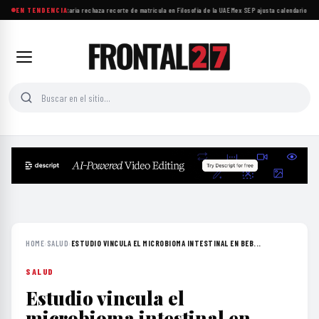
Comunidad universitaria rechaza recorte de matrícula en Filosofía de la UAEMex
EN TENDENCIA
·
SEP ajusta calendario esco
HOME
›
SALUD
›
ESTUDIO VINCULA EL MICROBIOMA INTESTINAL EN BEB...
SALUD
Estudio vincula el
microbioma intestinal en