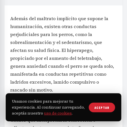
Además del maltrato implícito que supone la
humanización, existen otras conductas
perjudiciales para los perros, como la
sobrealimentación y el sedentarismo, que
afectan su salud física. El hiperapego,
propiciado por el aumento del teletrabajo,
genera ansiedad cuando el perro se queda solo,
manifestada en conductas repetitivas como
ladridos excesivos, lamido compulsivo o
rascado sin motivo.
Usamos cookies para mejorar tu
Guevara destaca, asimismo, la ausencia de
experiencia. Al continuar navegando,
ACEPTAR
límites y educación adecuada en muchos
aceptás nuestro
uso de cookies
.
dueños que interpretan la corrección o