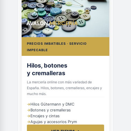
AVALON
MERCERÍA
avalonmerceria.es
PRECIOS IMBATIBLES · SERVICIO
IMPECABLE
Hilos, botones
y cremalleras
La mercería online con más variedad de
España. Hilos, botones, cremalleras, encajes y
mucho más.
→
Hilos Gütermann y DMC
→
Botones y cremalleras
→
Encajes y cintas
→
Agujas y accesorios Prym