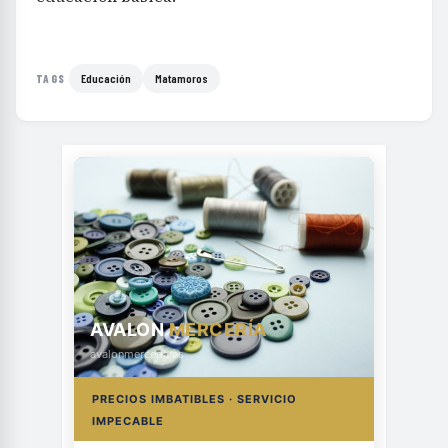
Educación
Matamoros
TAGS
AVALON
MERCERÍA
avalonmerceria.es
PRECIOS IMBATIBLES · SERVICIO
IMPECABLE