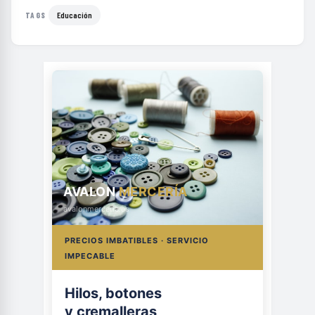
Educación
TAGS
AVALON
MERCERÍA
avalonmerceria.es
PRECIOS IMBATIBLES · SERVICIO
IMPECABLE
Hilos, botones
y cremalleras