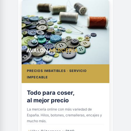
AVALON
MERCERÍA
avalonmerceria.es
PRECIOS IMBATIBLES · SERVICIO
IMPECABLE
Todo para coser,
al mejor precio
La mercería online con más variedad de
España. Hilos, botones, cremalleras, encajes y
mucho más.