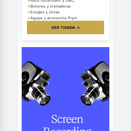
→
Hilos Gütermann y DMC
→
Botones y cremalleras
→
Encajes y cintas
→
Agujas y accesorios Prym
VER TIENDA →