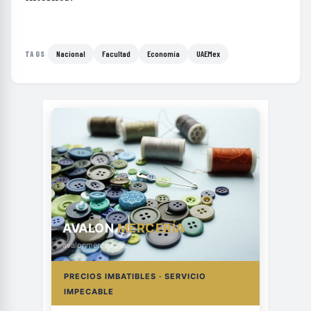
Nacional
Facultad
Economía
UAEMex
TAGS
AVALON
MERCERÍA
avalonmerceria.es
PRECIOS IMBATIBLES · SERVICIO
IMPECABLE