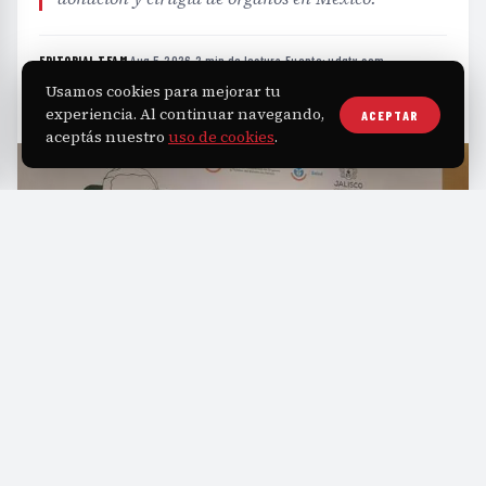
EDITORIAL TEAM
·
Aug 5, 2026
·
2 min de lectura
·
Fuente:
udgtv.com
Usamos cookies para mejorar tu
experiencia. Al continuar navegando,
ACEPTAR
aceptás nuestro
uso de cookies
.
H
ace cinco décadas, Jalisco marcó un hito
al realizar su primer trasplante de riñón,