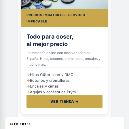
avalonmerceria.es
PRECIOS IMBATIBLES · SERVICIO
IMPECABLE
Hilos, botones
y cremalleras
La mercería online con más variedad de
España. Hilos, botones, cremalleras, encajes y
mucho más.
→
Hilos Gütermann y DMC
→
Botones y cremalleras
→
Encajes y cintas
→
Agujas y accesorios Prym
VER TIENDA →
RECIENTES