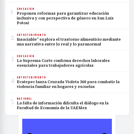
1
EDUCACIÓN
Proponen reformas para garantizar educación
inclusiva y con perspectiva de género en San Luis
Potosí
2
ENTRETENIMIENTO
Insaciable” explora el trastorno alimenticio mediante
una narrativa entre lo real y lo paranormal
3
EDUCACIÓN
La Suprema Corte confirma derechos laborales
esenciales para trabajadores agrícolas
4
ENTRETENIMIENTO
Ecatepec lanza Cruzada Violeta 360 para combatir la
violencia familiar en hogares y escuelas
5
NACIONAL
La falta de información dificulta el diálogo en la
Facultad de Economía de la UAEMex