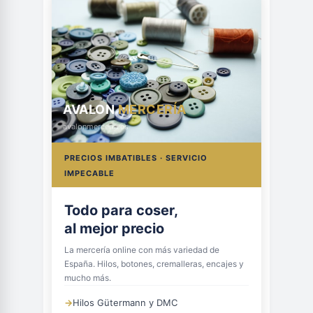
AVALON
MERCERÍA
avalonmerceria.es
PRECIOS IMBATIBLES · SERVICIO
IMPECABLE
Todo para coser,
al mejor precio
La mercería online con más variedad de
España. Hilos, botones, cremalleras, encajes y
mucho más.
→
Hilos Gütermann y DMC