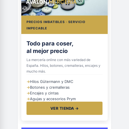
AVALON
MERCERÍA
avalonmerceria.es
PRECIOS IMBATIBLES · SERVICIO
IMPECABLE
Todo para coser,
al mejor precio
La mercería online con más variedad de
España. Hilos, botones, cremalleras, encajes y
mucho más.
→
Hilos Gütermann y DMC
→
Botones y cremalleras
→
Encajes y cintas
→
Agujas y accesorios Prym
VER TIENDA →