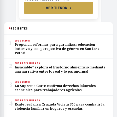
VER TIENDA →
RECIENTES
1
EDUCACIÓN
Proponen reformas para garantizar educación
inclusiva y con perspectiva de género en San Luis
Potosí
2
ENTRETENIMIENTO
Insaciable” explora el trastorno alimenticio mediante
una narrativa entre lo real y lo paranormal
3
EDUCACIÓN
La Suprema Corte confirma derechos laborales
esenciales para trabajadores agrícolas
4
ENTRETENIMIENTO
Ecatepec lanza Cruzada Violeta 360 para combatir la
violencia familiar en hogares y escuelas