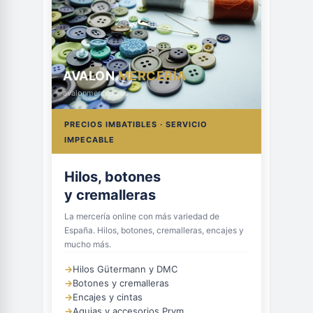
AVALON
MERCERÍA
avalonmerceria.es
PRECIOS IMBATIBLES · SERVICIO
IMPECABLE
Hilos, botones
y cremalleras
La mercería online con más variedad de
España. Hilos, botones, cremalleras, encajes y
mucho más.
→
Hilos Gütermann y DMC
→
Botones y cremalleras
→
Encajes y cintas
→
Agujas y accesorios Prym