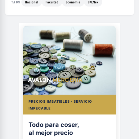
Nacional
Facultad
Economía
UAEMex
TAGS
AVALON
MERCERÍA
avalonmerceria.es
PRECIOS IMBATIBLES · SERVICIO
IMPECABLE
Todo para coser,
al mejor precio