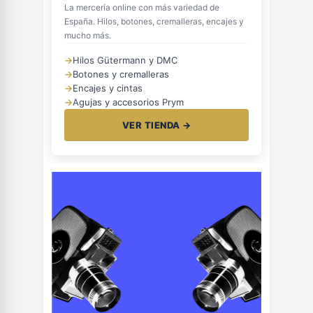
La mercería online con más variedad de
España. Hilos, botones, cremalleras, encajes y
mucho más.
→
Hilos Gütermann y DMC
→
Botones y cremalleras
→
Encajes y cintas
→
Agujas y accesorios Prym
VER TIENDA →