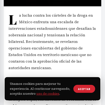
L
a lucha contra los cárteles de la droga en
México enfrenta una escalada de
intervenciones estadounidenses que desafían la
soberanía nacional y tensionan la relación
bilateral. Recientemente, se revelaron
operaciones encubiertas del gobierno de
Estados Unidos en territorio mexicano que no
contaron con la aprobación oficial de las
autoridades mexicanas.
Según reportes, la unidad especializada Ground
Usamos cookies para mejorar tu
Branch llevó a cabo una operación denominada
experiencia. Al continuar navegando,
ACEPTAR
Beltrán contra el Cártel de Sinaloa, que dejó
aceptás nuestro
uso de cookies
.
múltiples bajas, sin informar ni coordinar con el