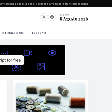
 Butanda apuesta por el liderazgo juvenil para transformar Michoacán
·
Juzgados federa
SÁBADO
8 Agosto 2026
INTERNACIONAL
ECONOMÍA