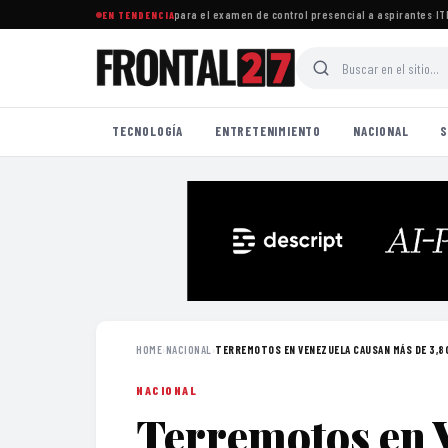
ocer sedes, fechas y horarios para el examen de control presencial a aspirantes
·
ITEA i
EN TENDENCIA
TECNOLOGÍA
ENTRETENIMIENTO
NACIONAL
S
HOME
›
NACIONAL
›
TERREMOTOS EN VENEZUELA CAUSAN MÁS DE 3,80
NACIONAL
Terremotos en 