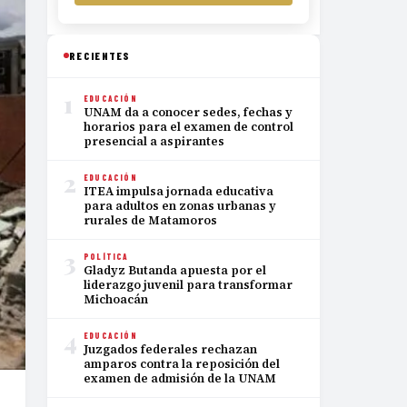
RECIENTES
1
EDUCACIÓN
UNAM da a conocer sedes, fechas y
horarios para el examen de control
presencial a aspirantes
2
EDUCACIÓN
ITEA impulsa jornada educativa
para adultos en zonas urbanas y
rurales de Matamoros
3
POLÍTICA
Gladyz Butanda apuesta por el
liderazgo juvenil para transformar
Michoacán
4
EDUCACIÓN
Juzgados federales rechazan
amparos contra la reposición del
examen de admisión de la UNAM