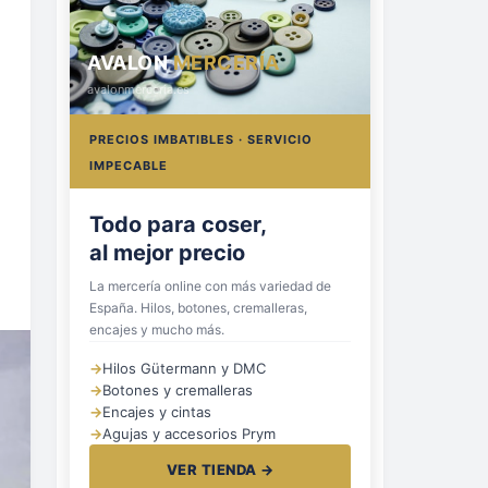
AVALON
MERCERÍA
avalonmerceria.es
PRECIOS IMBATIBLES · SERVICIO
IMPECABLE
Hilos, botones
y cremalleras
La mercería online con más variedad de
España. Hilos, botones, cremalleras,
encajes y mucho más.
→
Hilos Gütermann y DMC
→
Botones y cremalleras
→
Encajes y cintas
→
Agujas y accesorios Prym
VER TIENDA →