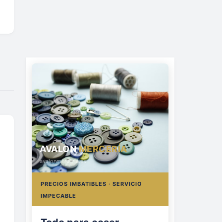
AVALON
MERCERÍA
avalonmerceria.es
PRECIOS IMBATIBLES · SERVICIO
IMPECABLE