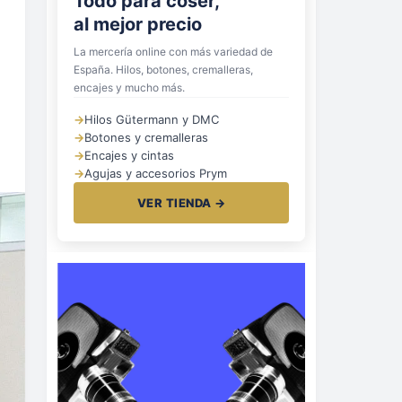
Todo para coser,
al mejor precio
La mercería online con más variedad de
España. Hilos, botones, cremalleras,
encajes y mucho más.
→
Hilos Gütermann y DMC
→
Botones y cremalleras
→
Encajes y cintas
→
Agujas y accesorios Prym
VER TIENDA →