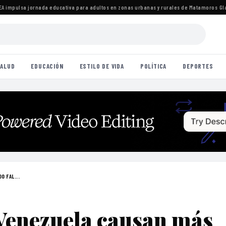
mpulsa jornada educativa para adultos en zonas urbanas y rurales de Matamoros
·
Gladyz
ALUD
EDUCACIÓN
ESTILO DE VIDA
POLÍTICA
DEPORTES
0 FAL...
Venezuela causan más