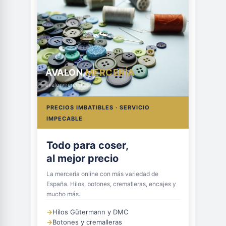
AVALON
MERCERÍA
avalonmerceria.es
PRECIOS IMBATIBLES · SERVICIO
IMPECABLE
Todo para coser,
al mejor precio
La mercería online con más variedad de
España. Hilos, botones, cremalleras, encajes y
mucho más.
→
Hilos Gütermann y DMC
→
Botones y cremalleras