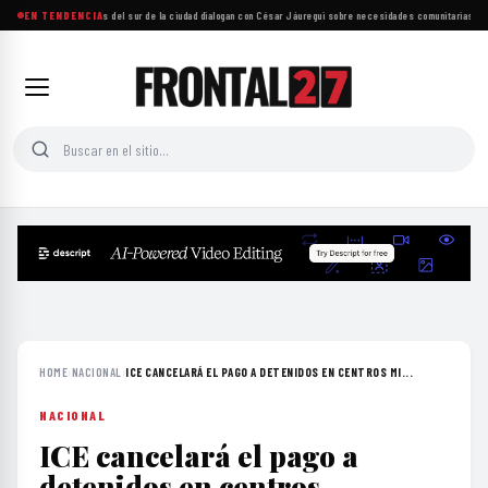
Más de mil personas del sur de la ciudad dialogan con César Jáuregui sobre necesidades comunitarias
EN TENDENCIA
·
UNAM
HOME
›
NACIONAL
›
ICE CANCELARÁ EL PAGO A DETENIDOS EN CENTROS MI...
NACIONAL
ICE cancelará el pago a
detenidos en centros