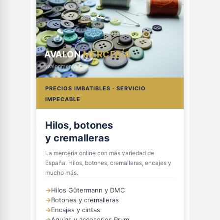
AVALON
MERCERÍA
avalonmerceria.es
PRECIOS IMBATIBLES · SERVICIO
IMPECABLE
Hilos, botones
y cremalleras
La mercería online con más variedad de
España. Hilos, botones, cremalleras, encajes y
mucho más.
→
Hilos Gütermann y DMC
→
Botones y cremalleras
→
Encajes y cintas
→
Agujas y accesorios Prym