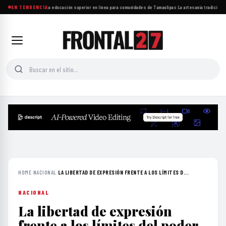
UAT amplía acceso a educación superior en línea para comunidades de Tamaulipas
EN TENDENCIA
·
La artesanía tradicional 
HOME
›
NACIONAL
›
LA LIBERTAD DE EXPRESIÓN FRENTE A LOS LÍMITES D...
NACIONAL
La libertad de expresión
frente a los límites del poder