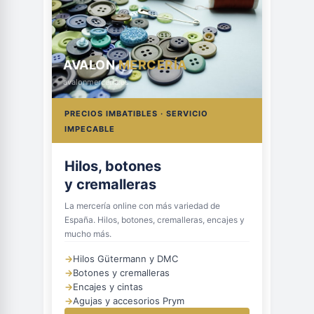
AVALON
MERCERÍA
avalonmerceria.es
PRECIOS IMBATIBLES · SERVICIO
IMPECABLE
Hilos, botones
y cremalleras
La mercería online con más variedad de
España. Hilos, botones, cremalleras, encajes y
mucho más.
→
Hilos Gütermann y DMC
→
Botones y cremalleras
→
Encajes y cintas
→
Agujas y accesorios Prym