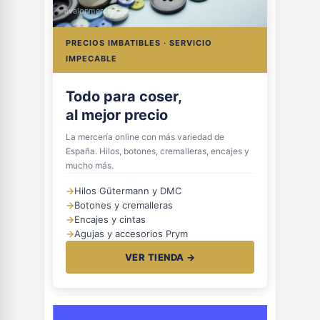
avalonmerceria.es
PRECIOS IMBATIBLES · SERVICIO
IMPECABLE
Todo para coser,
al mejor precio
La mercería online con más variedad de
España. Hilos, botones, cremalleras, encajes y
mucho más.
→
Hilos Gütermann y DMC
→
Botones y cremalleras
→
Encajes y cintas
→
Agujas y accesorios Prym
VER TIENDA →