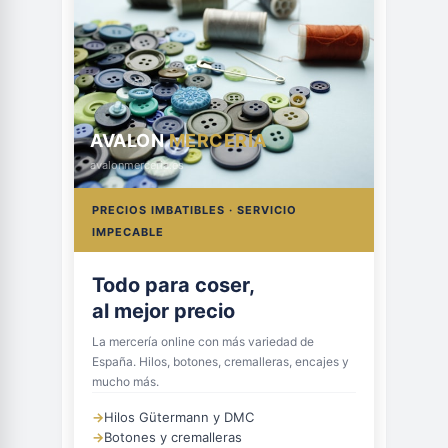
AVALON
MERCERÍA
avalonmerceria.es
PRECIOS IMBATIBLES · SERVICIO
IMPECABLE
Todo para coser,
al mejor precio
La mercería online con más variedad de
España. Hilos, botones, cremalleras, encajes y
mucho más.
→
Hilos Gütermann y DMC
→
Botones y cremalleras