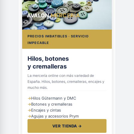
AVALON
MERCERÍA
avalonmerceria.es
PRECIOS IMBATIBLES · SERVICIO
IMPECABLE
Hilos, botones
y cremalleras
La mercería online con más variedad de
España. Hilos, botones, cremalleras, encajes y
mucho más.
→
Hilos Gütermann y DMC
→
Botones y cremalleras
→
Encajes y cintas
→
Agujas y accesorios Prym
VER TIENDA →