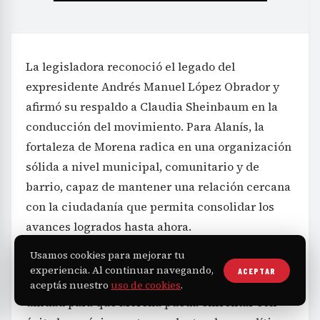
La legisladora reconoció el legado del
expresidente Andrés Manuel López Obrador y
afirmó su respaldo a Claudia Sheinbaum en la
conducción del movimiento. Para Alanís, la
fortaleza de Morena radica en una organización
sólida a nivel municipal, comunitario y de
barrio, capaz de mantener una relación cercana
con la ciudadanía que permita consolidar los
avances logrados hasta ahora.
Usamos cookies para mejorar tu
Con un llamado a la madurez política, la
experiencia. Al continuar navegando,
ACEPTAR
exdiputada exhortó a actuar con respeto y
aceptás nuestro
uso de cookies
.
unidad para que Morena pueda enfrentar con