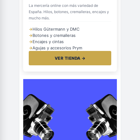
La mercería online con más variedad de
España. Hilos, botones, cremalleras, encajes y
mucho más.
→
Hilos Gütermann y DMC
→
Botones y cremalleras
→
Encajes y cintas
→
Agujas y accesorios Prym
VER TIENDA →