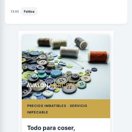
Política
TAGS
AVALON
MERCERÍA
avalonmerceria.es
PRECIOS IMBATIBLES · SERVICIO
IMPECABLE
Todo para coser,