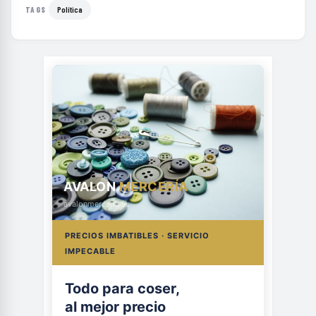
Política
TAGS
AVALON
MERCERÍA
avalonmerceria.es
PRECIOS IMBATIBLES · SERVICIO
IMPECABLE
Todo para coser,
al mejor precio