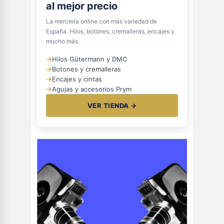
al mejor precio
La mercería online con más variedad de
España. Hilos, botones, cremalleras, encajes y
mucho más.
→
Hilos Gütermann y DMC
→
Botones y cremalleras
→
Encajes y cintas
→
Agujas y accesorios Prym
VER TIENDA →