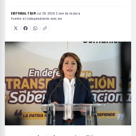
EDITORIAL TEAM
·
Jul 28, 2026
·
2 min de lectura
·
Fuente:
el-independiente.com.mx