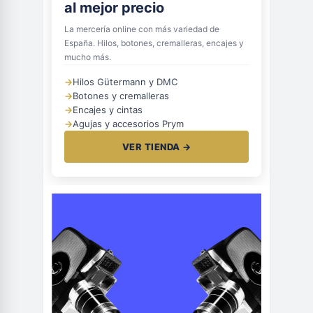
al mejor precio
La mercería online con más variedad de
España. Hilos, botones, cremalleras, encajes y
mucho más.
→
Hilos Gütermann y DMC
→
Botones y cremalleras
→
Encajes y cintas
→
Agujas y accesorios Prym
VER TIENDA →