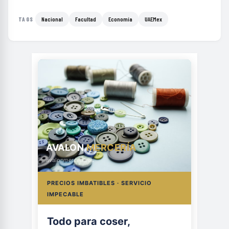
Nacional
Facultad
Economía
UAEMex
TAGS
AVALON
MERCERÍA
avalonmerceria.es
PRECIOS IMBATIBLES · SERVICIO
IMPECABLE
Todo para coser,