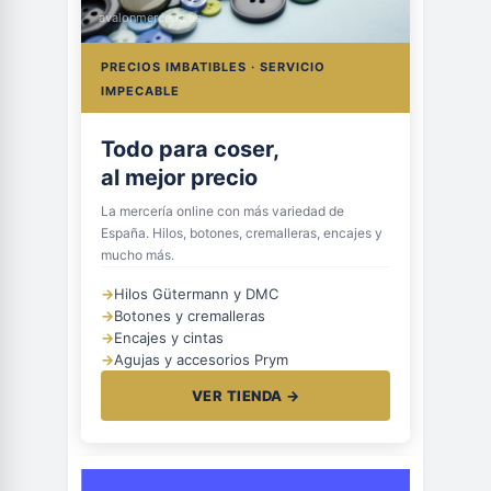
avalonmerceria.es
PRECIOS IMBATIBLES · SERVICIO
IMPECABLE
Todo para coser,
al mejor precio
La mercería online con más variedad de
España. Hilos, botones, cremalleras, encajes y
mucho más.
→
Hilos Gütermann y DMC
→
Botones y cremalleras
→
Encajes y cintas
→
Agujas y accesorios Prym
VER TIENDA →