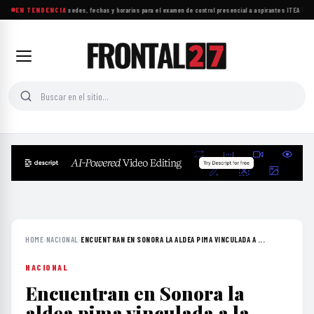
UNAM da a conocer sedes, fechas y horarios para el examen de control presencial a aspirantes
EN TENDENCIA
·
ITEA impuls
HOME
›
NACIONAL
›
ENCUENTRAN EN SONORA LA ALDEA PIMA VINCULADA A ...
NACIONAL
Encuentran en Sonora la
aldea pima vinculada a la